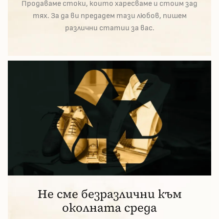
Продаваме стоки, които харесваме и стоим зад
тях. За да ви предадем тази любов, пишем
различни статии за вас.
Не сме безразлични към
околната среда