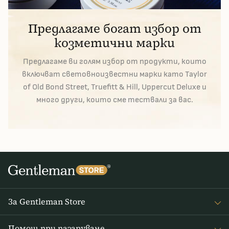
Предлагаме богат избор от
козметични марки
Предлагаме ви голям избор от продукти, които
включват световноизвестни марки като Taylor
of Old Bond Street, Truefitt & Hill, Uppercut Deluxe и
много други, които сме тествали за вас.
За Gentleman Store
За наc
Помощ при пазаруване