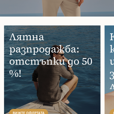
Лятна
разпродажба:
отстъпки до 50
%!
ВИЖТЕ ОФЕРТАТА