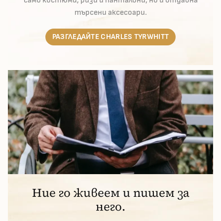
само костюми, ризи и панталони, но и отдавна
търсени аксесоари.
РАЗГЛЕДАЙТЕ CHARLES TYRWHITT
Ние го живеем и пишем за
него.