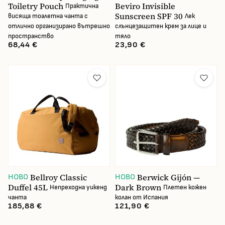
Toiletry Pouch
Beviro Invisible
Практична
Sunscreen SPF 30
висяща тоалетна чанта с
Лек
отлично организирано вътрешно
слънцезащитен крем за лице и
пространство
тяло
68,44 €
23,90 €
Bellroy Classic
Berwick Gijón —
НОВО
НОВО
Duffel 45L
Dark Brown
Непреходна уикенд
Плетен кожен
чанта
колан от Испания
185,88 €
121,90 €