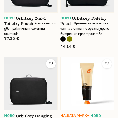
Orbitkey 2-in-1
Orbitkey Toiletry
НОВО
НОВО
Toiletry Pouch
Pouch
Комплект от
Практична тоалетна
две практични тоалетни
чанта с отлично организирано
чантички
вътрешно пространство
77,35 €
44,14 €
Orbitkey Hanging
НОВО
НАШАТА МАРКА
НОВО