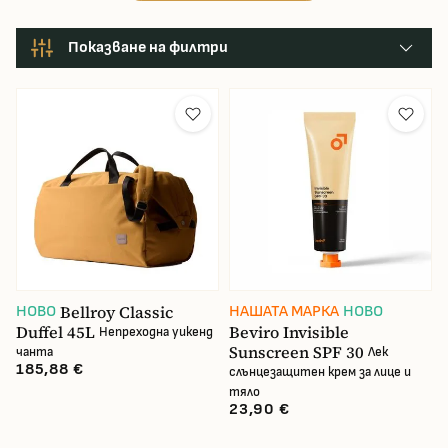
Показване на филтри
Производител
Цвят
cena
23.89 €
185.88 €
Bellroy Classic
НОВО
НАШАТА МАРКА
НОВО
Duffel 45L
Beviro Invisible
Непреходна уикенд
Sunscreen SPF 30
чанта
Лек
185,88 €
слънцезащитен крем за лице и
тяло
23,90 €