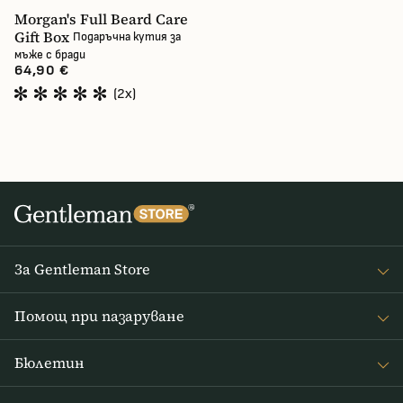
Morgan's Full Beard Care
Gift Box
Подаръчна кутия за
мъже с бради
64,90 €
(2x)
За Gentleman Store
За наc
Помощ при пазаруване
Journal
Често задавани въпроси
Бюлетин
Връщане на стоката
Получавайте интересни новини от Gentleman Store седмично