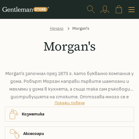
Начало
Morgan's
Morgan's
Morgan's започнал през 1873 г. като буквално компания у
дома. Робърт Морган направи първите шампоани и
мехлеми у дома в кухнята, а също така сам ръководи
дистрибуцията на стоките. Оттогава много се е
Покажи повече
променило. Morgan's отдавна не се произвежда в
кухнята и се продава не само в най-скъпите
Козметика
бръснарници в Лондон, но и в повече от петдесет
страни по света. В производството вече не са само
Аксесоари
мехлеми и шампоани, но британското качество си