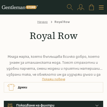
Начало
Royal Row
Royal Row
Млада марка, която въплъщава всичко добро, което
знаем за италианската мода. Тоест страхотни и
удобни парчета, смели модели и приятни материали,
избрани така, че облеклото им да издържи дълго и да
Покажи повече
изглежда чудесно. Освен това, тяхното производство
да е в същото време устойчиво.
Дрехи
Показване на филтри