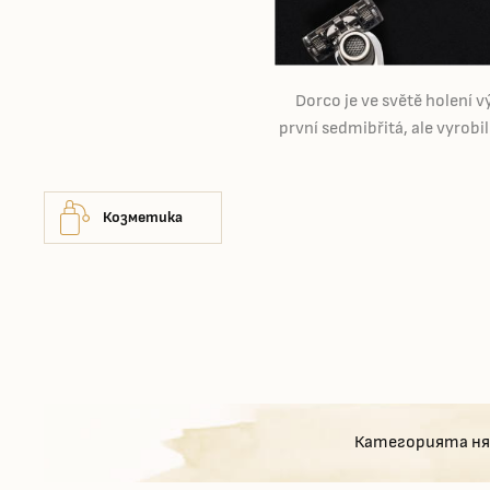
Dorco je ve světě holení v
první sedmibřitá, ale vyrobi
Козметика
Категорията ня