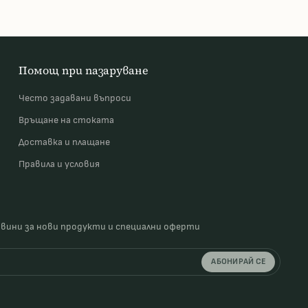
Помощ при пазаруване
Често задавани въпроси
Връщане на стоката
Доставка и плащане
Правила и условия
овини за нови продукти и специални оферти
АБОНИРАЙ СЕ