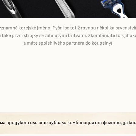
ýznamné korejské jméno. Pyšní se totiž rovnou několika prvenstvími
li také první strojky se zahnutými břitvami. Zkombinujte to s jih
a máte spolehlivého partnera do koupelny!
ма продукти или сте избрали комбинация от филтри, за ко