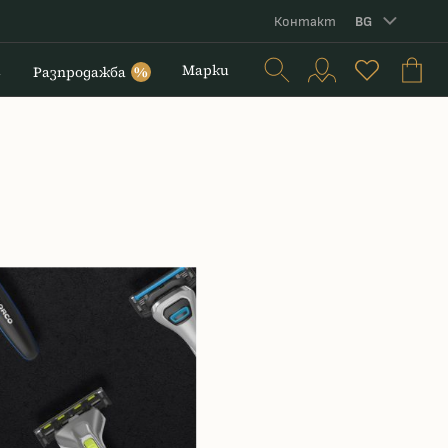
Контакт
BG
и
Марки
Разпродажба
%