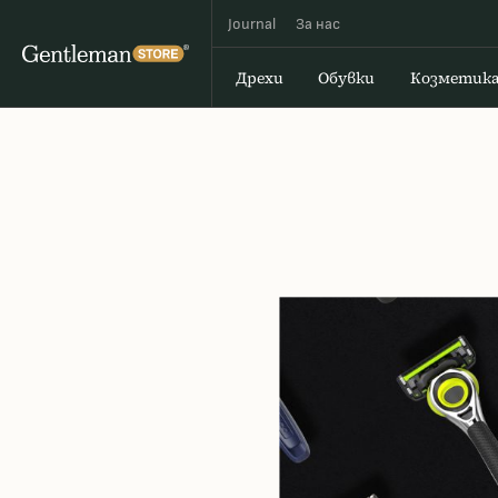
Journal
За наc
Дрехи
Обувки
Козметик