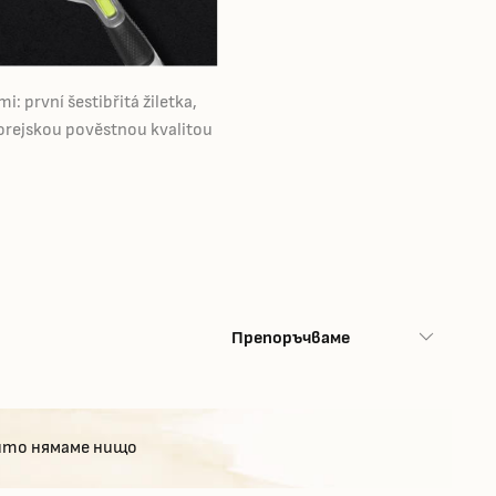
: první šestibřitá žiletka,
okorejskou pověstnou kvalitou
Препоръчваме
ито нямаме нищо