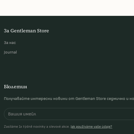
За Gentleman Store
За наc
Journal
Бюлетин
Получавайте интересни новини от Gentleman Store седмично и н
Zasíláme 1x týdně novinky a slevové akce.
Jak používáme vaše údaje?