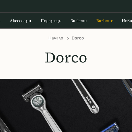
а
Аксесоари
Подаръци
За жени
Barbour
Нов
Начало
Dorco
Dorco