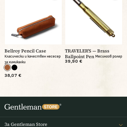
Bellroy Pencil Case
TRAVELER'S — Brass
Ballpoint Pen
Класически и качествен несесер
Месингов ролер
39,90 €
за химикалки
38,07 €
За Gentleman Store