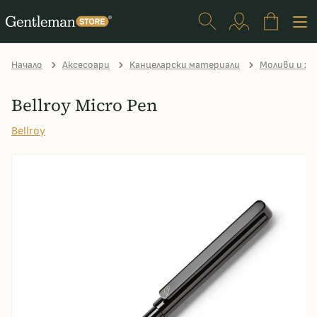
Начало
Аксесоари
Kанцеларски материали
Моливи и хи
Bellroy Micro Pen
Bellroy