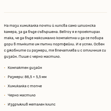
На тази химикалка почти ѝ липсва само шпионска
камера, за да бъде съвършена. Bellroy я е проектирал
така, че да бъде максимално компактна и да се побира
дори в тънките им пътни портфейли. И е успял. Освен
с джобните си размери, тя впечатлява и с отличния си
дизайн. Пише с черно мастило.
Компактен дизайн
Размери: 86,5 × 5,5 мм
Химикалка с топче
Черно мастило
Издръжлив метален клипс