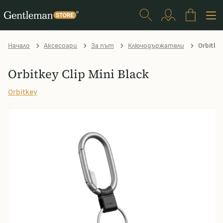
Начало
Аксесоари
За път
Ключодържатели
Orbitkey
Orbitkey Clip Mini Black
Orbitkey