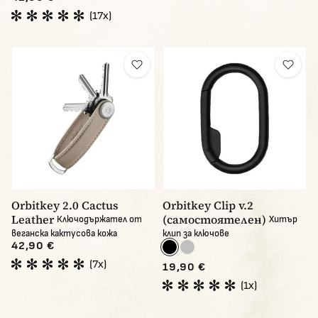
(17x)
Orbitkey 2.0 Cactus
Orbitkey Clip v.2
Leather
(самостоятелен)
Ключодържател от
Хитър
веганска кактусова кожа
клип за ключове
42,90 €
(7x)
19,90 €
(1x)