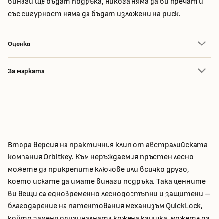
винаги ще бъдат подръка, никога няма да ви пречат и
със сигурност няма да бъдат изложени на риск.
Оценка
За марката
Втора версия на практичния клип от австралийската
компания
Orbitkey
. Към неръждаемия пръстен лесно
можете да прикрепите ключове или всичко друго,
което искате да имате винаги подръка. Така ценните
ви вещи са едновременно леснодостъпни и защитени –
благодарение на патентования механизъм QuickLock,
който заменя оригиналната кожена каишка, можете да