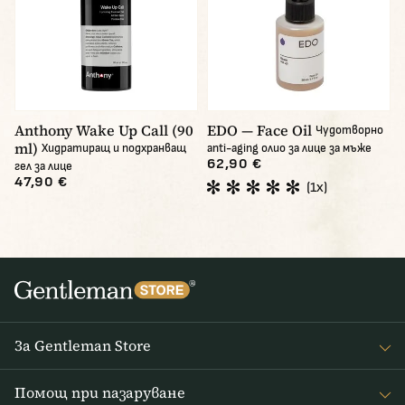
Anthony Wake Up Call (90
EDO — Face Oil
Чудотворно
ml)
Хидратиращ и подхранващ
anti-aging олио за лице за мъже
62,90 €
гел за лице
47,90 €
(1x)
За Gentleman Store
За наc
Помощ при пазаруване