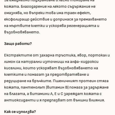
За ежедневно подхранване и лесно тониране на
кожата. Благодарение на лекото съдържание не
омазнява, но въпреки това има траен ефект,
ексфолиращо действие и допринася за премахването
на мъртвите клетки и ускорява регенерацията и
възобновяването.
Защо работи?
Екстрактите от захарна тръстика, явор, портокал и
лимон са натурални източници на алфа-хидрокси
киселини, които ускоряват възобновяването на
клетките и помагат за предотвратяване и
редуциране на бръчките. Пшеничният протеин стяга
кожата, пантенолът (витамин B) помага за задържане
на влагата, а витамини A, E и C зареждат кожата с
антиоксиданти и я предпазват от външни влияния.
Как се използва?