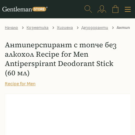
Начало
Козметика
Хигиена
Дезодоранти
Антиперсп
Антиперспирант с топче без
алкохол Recipe for Men
Antiperspirant Deodorant Stick
(60 мл)
Recipe for Men