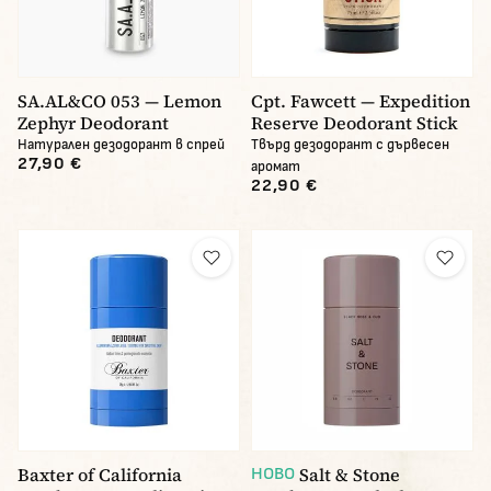
SA.AL&CO 053 — Lemon
Cpt. Fawcett — Expedition
Zephyr Deodorant
Reserve Deodorant Stick
Натурален дезодорант в спрей
Твърд дезодорант с дървесен
27,90 €
аромат
22,90 €
Baxter of California
Salt & Stone
НОВО