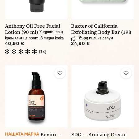
Anthony Oil Free Facial
Baxter of California
Lotion (90 ml)
Exfoliating Body Bar (198
Хидратиращ
g)
крем за лице против мазна кожа
Твърд пилинг сапун
40,90 €
24,90 €
(1x)
Beviro —
EDO — Bronzing Cream
НАШАТА МАРКА