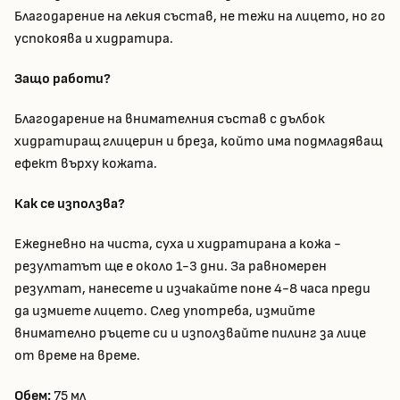
Благодарение на лекия състав, не тежи на лицето, но го
успокоява и хидратира.
Защо работи?
Благодарение на внимателния състав с дълбок
хидратиращ глицерин и бреза, който има подмладяващ
ефект върху кожата.
Как се използва?
Ежедневно на чиста, суха и хидратирана а кожа -
резултатът ще е около 1-3 дни. За равномерен
резултат, нанесете и изчакайте поне 4-8 часа преди
да измиете лицето. След употреба, измийте
внимателно ръцете си и използвайте пилинг за лице
от време на време.
Обем:
75 мл