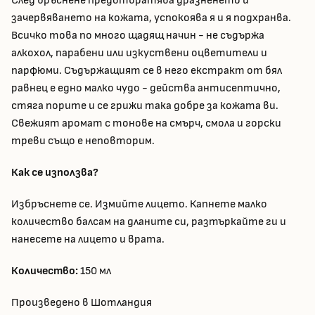
След бръснене предотвратява дразненето и
зачервяването на кожата, успокоява я и я подхранва.
Всичко това по много щадящ начин - не съдържа
алкохол, парабени или изкуствени оцветители и
парфюми. Съдържащият се в него екстракт от бял
равнец е едно малко чудо - действа антисептично,
стяга порите и се грижи така добре за кожата ви.
Свежият аромат с тонове на смърч, смола и горски
треви също е неповторим.
Как се използва?
Избръснете се. Измийте лицето. Капнете малко
количество балсам на дланите си, разтъркайте ги и
нанесете на лицето и врата.
Количество:
150 мл
Произведено в Шотландия