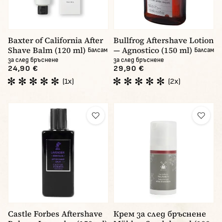
Baxter of California After
Bullfrog Aftershave Lotion
Shave Balm (120 ml)
— Agnostico (150 ml)
Балсам
Балсам
за след бръснене
за след бръснене
24,90 €
29,90 €
(1x)
(2x)
Castle Forbes Aftershave
Крем за след бръснене