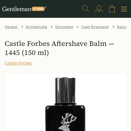
Начало
Козметика
Бръснене
След бръснене
Балсам 
Castle Forbes Aftershave Balm —
1445 (150 ml)
Castle Forbes