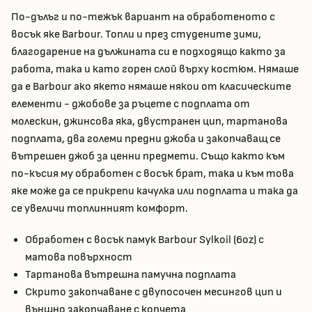
По-дълъг и по-тежък вариант на обработеното с
восък яке Barbour. Топли и през студените зими,
благодарение на дължината си е подходящо както за
работа, така и като горен слой върху костюм. Нямаше
да е Barbour ако якето нямаше някои от класическите
елементи - джобове за ръцете с подплата от
молескин, джинсова яка, двустранен цип, тартанова
подплата, два големи предни джоба и закопчаващ се
вътрешен джоб за ценни предмети. Също както към
по-късия му обработен с восък брат, така и към това
яке може да се прикрепи качулка или подплата и така да
се увеличи топлинният комфорт.
Обработен с восък памук Barbour Sylkoil (6oz) с
матова повърхност
Тартанова вътрешна памучна подплата
Скрито закопчаване с двупосочен месингов цип и
външно закопчаване с копчета