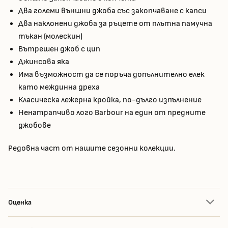
Два големи външни джоба със закопчаване с капси
Два наклонени джоба за ръцете от плътна памучна
тъкан (молескин)
Вътрешен джоб с цип
Джинсова яка
Има възможност да се поръча допълнително елек
като междинна дреха
Класическа лежерна кройка, по-дълго изпълнение
Ненатрапчиво лого Barbour на един от предните
джобове
Редовна част от нашите сезонни колекции.
Оценка