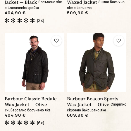
Jacket — Black
Waxed Jacket
Восъчено яке
Зимно восъчно
с класическа кройка
яке с копчета
404,90 €
509,90 €
(2x)
Barbour Classic Bedale
Barbour Beacon Sports
Wax Jacket — Olive
Wax Jacket — Olive
Спортно
Универсално восъчено яке
скроено ваксирано яке
404,90 €
609,90 €
(6x)