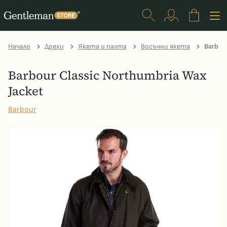
Начало
Дрехи
Якета и палта
Восъчни якета
Barbour
Barbour Classic Northumbria Wax
Jacket
Barbour