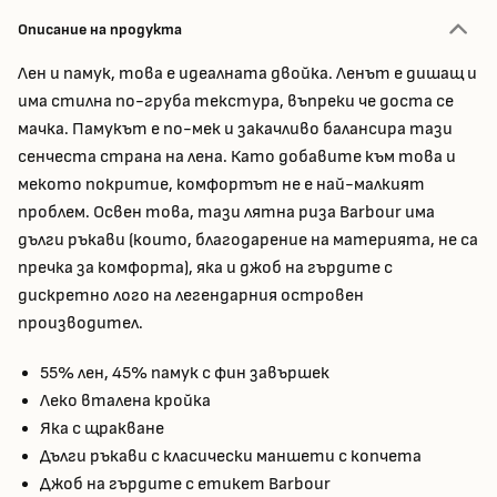
Описание на продукта
Лен и памук, това е идеалната двойка. Ленът е дишащ и
има стилна по-груба текстура, въпреки че доста се
мачка. Памукът е по-мек и закачливо балансира тази
сенчеста страна на лена. Като добавите към това и
мекото покритие, комфортът не е най-малкият
проблем. Освен това, тази лятна риза Barbour има
дълги ръкави (които, благодарение на материята, не са
пречка за комфорта), яка и джоб на гърдите с
дискретно лого на легендарния островен
производител.
55% лен, 45% памук с фин завършек
Леко вталена кройка
Яка с щракване
Дълги ръкави с класически маншети с копчета
Джоб на гърдите с етикет Barbour