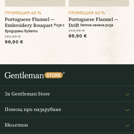
ПРОМОЦИЯ 40 %
ПРОМОЦИЯ 40 %
Portuguese Flannel —
Portuguese Flannel —
Embroidery Bouquet
Drift
Риза с
Лятна ленена риза
149,90 €
бродирани букети
89,90 €
161,90 €
96,90 €
За Gentleman Store
За наc
Помощ при пазаруване
Journal
Често задавани въпроси
Бюлетин
Връщане на стоката