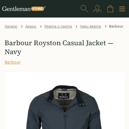
Начало
Дрехи
Якета и палта
Леки якета
Barbour Ro
Barbour Royston Casual Jacket —
Navy
Barbour