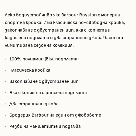
Леко водоустойчиво яке Barbour Royston с модерна
спортна кройка. Има класическа по-свободна кройка,
закопчаване с двустранен цип, яка с копчета и
кадифена подплата и два странични джоба.Част от
лимитирана сезонна колекция.
100% полиамид (вкл. подплата)
Класическа кройка
Закопчаване с двустранен цип
Яка с копчета и рипсена подплата
Два странични джоба
Бродерия Barbour на един от джобовете
Резби на маншетите и подгъва