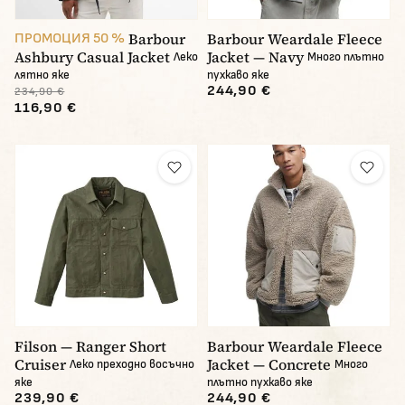
Barbour
Barbour Weardale Fleece
ПРОМОЦИЯ 50 %
Ashbury Casual Jacket
Jacket — Navy
Леко
Много плътно
лятно яке
пухкаво яке
244,90 €
234,90 €
116,90 €
Filson — Ranger Short
Barbour Weardale Fleece
Cruiser
Jacket — Concrete
Леко преходно восъчно
Много
яке
плътно пухкаво яке
239,90 €
244,90 €