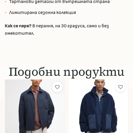
Тартанови детайли от вътрешната страна
Лимитирана сезонна колекция
Как се пере?
В пералня, на 30 градуса, само и без
омекотител.
Подобни продукти