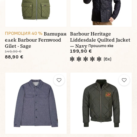
Ватиран
Barbour Heritage
ПРОМОЦИЯ 40 %
елек Barbour Fernwood
Liddesdale Quilted Jacket
Gilet - Sage
— Navy
Прошито яке
199,90 €
149,90 €
88,90 €
(6x)