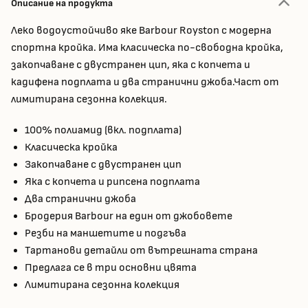
Описание на продукта
Леко водоустойчиво яке Barbour Royston с модерна
спортна кройка. Има класическа по-свободна кройка,
закопчаване с двустранен цип, яка с копчета и
кадифена подплата и два странични джоба.Част от
лимитирана сезонна колекция.
100% полиамид (вкл. подплата)
Класическа кройка
Закопчаване с двустранен цип
Яка с копчета и рипсена подплата
Два странични джоба
Бродерия Barbour на един от джобовете
Резби на маншетите и подгъва
Тартанови детайли от вътрешната страна
Предлага се в три основни цвята
Лимитирана сезонна колекция