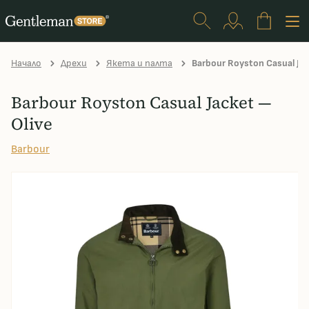
Начало
Дрехи
Якета и палта
Barbour Royston Casual Jac
Barbour Royston Casual Jacket —
Olive
Barbour