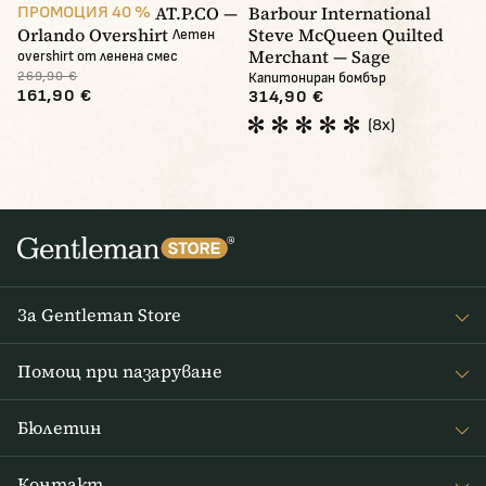
AT.P.CO —
Barbour International
ПРОМОЦИЯ 40 %
Orlando Overshirt
Steve McQueen Quilted
Летен
Merchant — Sage
overshirt от ленена смес
269,90 €
Капитониран бомбър
161,90 €
314,90 €
(8x)
За Gentleman Store
За наc
Помощ при пазаруване
Journal
Често задавани въпроси
Бюлетин
Връщане на стоката
Получавайте интересни новини от Gentleman Store седмично
Доставка и плащане
Контакт