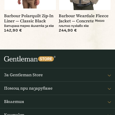
Barbour Polarquilt Zip-In
Barbour Weardale Fleece
Liner — Classic Black
Jacket — Concrete
Много
Ватиранa термо жилетка за яке
плътно пухкаво яке
142,90 €
244,90 €
За Gentleman Store
За наc
Помощ при пазаруване
Journal
Често задавани въпроси
Бюлетин
Връщане на стоката
Получавайте интересни новини от Gentleman Store седмично
Доставка и плащане
Контакт