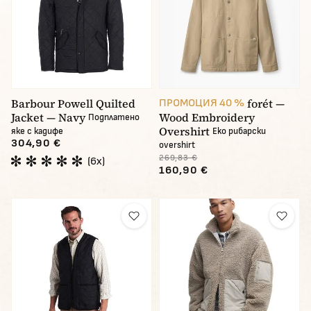
Barbour Powell Quilted
forét —
ПРОМОЦИЯ 40 %
Jacket — Navy
Wood Embroidery
Подплатено
Overshirt
яке с кадифе
Eko рибарски
304,90 €
overshirt
269,83 €
(6x)
160,90 €