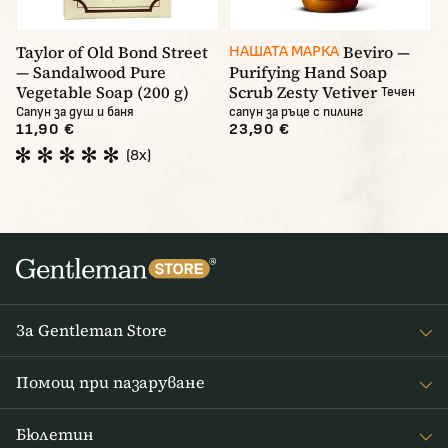
Taylor of Old Bond Street
Beviro —
НАШАТА МАРКА
— Sandalwood Pure
Purifying Hand Soap
Vegetable Soap (200 g)
Scrub Zesty Vetiver
Течен
Сапун за душ и баня
сапун за ръце с пилинг
11,90 €
23,90 €
(8x)
За Gentleman Store
За наc
Помощ при пазаруване
Journal
Често задавани въпроси
Бюлетин