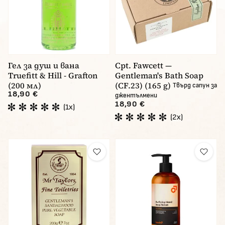
Гел за душ и вана
Cpt. Fawcett —
Truefitt & Hill - Grafton
Gentleman's Bath Soap
(200 мл)
(CF.23) (165 g)
Твърд сапун за
18,90 €
джентълмени
18,90 €
(1x)
(2x)