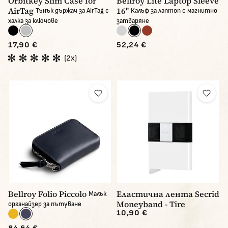
Orbitkey Slim Case for
Bellroy Lite Laptop Sleeve
AirTag
16''
Тънък държач за AirTag с
Калъф за лаптоп с магнитно
халка за ключове
затваряне
17,90 €
52,24 €
(2x)
Bellroy Folio Piccolo
Еластична лента Secrid
Малък
Moneyband - Tire
органайзер за пътуване
10,90 €