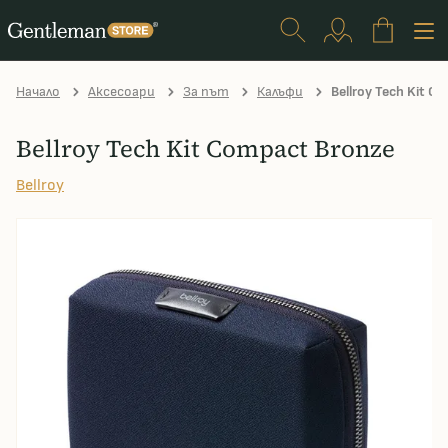
Начало
Аксесоари
За път
Калъфи
Bellroy Tech Kit C
Bellroy Tech Kit Compact Bronze
Bellroy