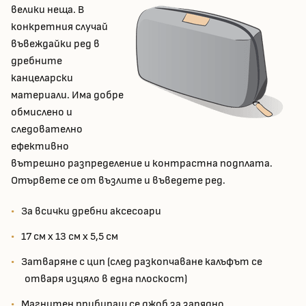
велики неща. В
конкретния случай
въвеждайки ред в
дребните
канцеларски
материали. Има добре
обмислено и
следователно
ефективно
вътрешно разпределение и контрастна подплата.
Отървете се от възлите и въведете ред.
За всички дребни аксесоари
17 см x 13 см x 5,5 см
Затваряне с цип (след разкопчаване калъфът се
отваря изцяло в една плоскост)
Магнитен прибиращ се джоб за зарядно