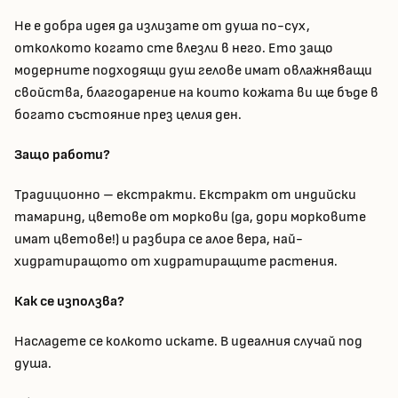
Не е добра идея да излизате от душа по-сух,
отколкото когато сте влезли в него. Ето защо
модерните подходящи душ гелове имат овлажняващи
свойства, благодарение на които кожата ви ще бъде в
богато състояние през целия ден.
Защо работи?
Традиционно – екстракти. Екстракт от индийски
тамаринд, цветове от моркови (да, дори морковите
имат цветове!) и разбира се алое вера, най-
хидратиращото от хидратиращите растения.
Как се използва?
Насладете се колкото искате. В идеалния случай под
душа.