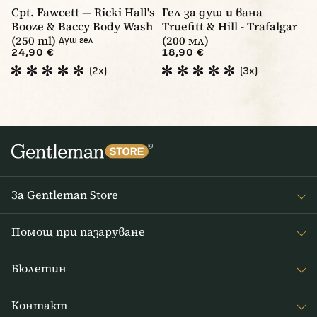
Cpt. Fawcett — Ricki Hall's
Гел за душ и вана
Booze & Baccy Body Wash
Truefitt & Hill - Trafalgar
(250 ml)
(200 мл)
Душ гел
24,90 €
18,90 €
(2x)
(3x)
За Gentleman Store
За наc
Помощ при пазаруване
Journal
Често задавани въпроси
Бюлетин
Връщане на стоката
Получавайте интересни новини от Gentleman Store седмично
Доставка и плащане
Контакт
и новини за нови продукти и специални оферти