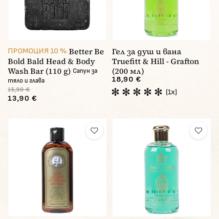
Better Be
Гел за душ и вана
ПРОМОЦИЯ 10 %
Bold Bald Head & Body
Truefitt & Hill - Grafton
Wash Bar (110 g)
(200 мл)
Сапун за
18,90 €
тяло и глава
15,90 €
(1x)
13,90 €