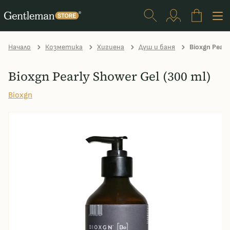
Начало
Козметика
Хигиена
Душ и баня
Bioxgn Pearly
Bioxgn Pearly Shower Gel (300 ml)
Bioxgn