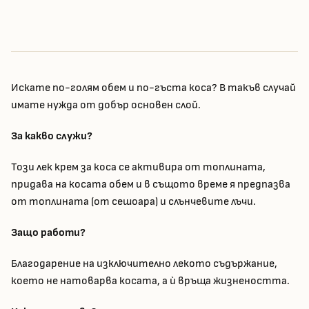
Искате по-голям обем и по-гъста коса? В такъв случай
имате нужда от добър основен слой.
За какво служи?
Този лек крем за коса се активира от топлината,
придава на косата обем и в същото време я предпазва
от топлината (от сешоара) и слънчевите лъчи.
Защо работи?
Благодарение на изключително лекото съдържание,
което не натоварва косата, а ѝ връща жизнеността.