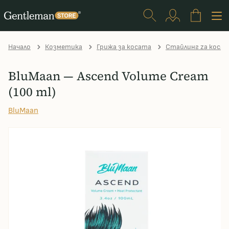
Начало
Козметика
Грижа за косата
Стайлинг zа коса
BluMaan — Ascend Volume Cream
(100 ml)
BluMaan