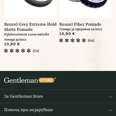
Reuzel Grey Extreme Hold
Reuzel Fiber Pomade
Matte Pomade
Помада за оформяне на коса
10,90 €
Изключително силна матова
помада за коса
(4x)
10,90 €
(2x)
За Gentleman Store
За наc
Помощ при пазаруване
Journal