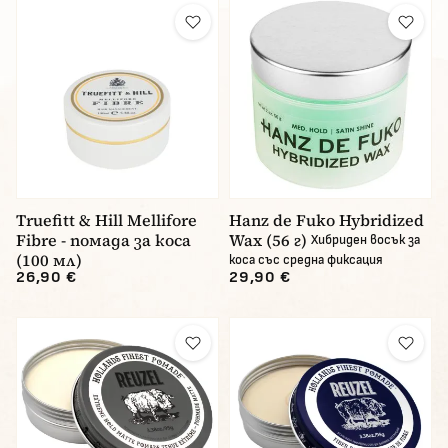
Truefitt & Hill Mellifore
Hanz de Fuko Hybridized
Fibre - помада за коса
Wax (56 г)
Хибриден восък за
(100 мл)
коса със средна фиксация
26,90 €
29,90 €