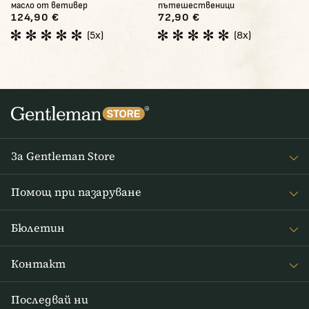
масло от ветивер
пътешественици
124,90 €
72,90 €
(5x)
(8x)
За Gentleman Store
За наc
Помощ при пазаруване
Journal
Често задавани въпроси
Бюлетин
Връщане на стоката
Получавайте интересни новини от Gentleman Store седмично
Доставка и плащане
Контакт
и новини за нови продукти и специални оферти
Правила и условия
info@gentlemanstore.bg
Последвай ни
АБОНИРАЙ СЕ