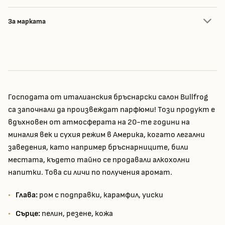
За марката
Господата от италианския бръснарски салон Bullfrog
са започнали да произвеждат парфюми! Този продукт е
вдъхновен от атмосферата на 20-те години на
миналия век и сухия режим в Америка, когато легални
заведения, като например бръснарниците, били
местата, където тайно се продавали алкохолни
напитки. Това си личи по получения аромат.
Глава:
ром с подправки, карамфил, уиски
Сърце:
пелин, резене, кожа