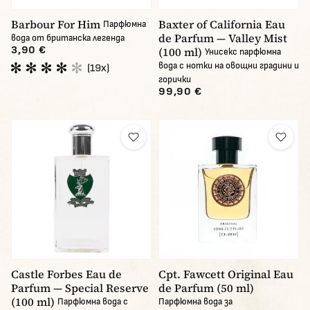
Barbour For Him
Baxter of California Eau
Парфюмна
de Parfum — Valley Mist
вода от британска легенда
3,90 €
(100 ml)
Унисекс парфюмна
вода с нотки на овощни градини и
(19x)
горички
99,90 €
Castle Forbes Eau de
Cpt. Fawcett Original Eau
Parfum — Special Reserve
de Parfum (50 ml)
(100 ml)
Парфюмна вода с
Парфюмна вода за