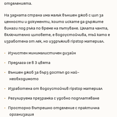
отделенията.
На задната страна има малък външен джоб с цип за
ценности и документи, които искате да държите
винаги под ръка по време на пътуване. Цялата чанта,
включително циповете, е водоустойчива, тъй като е
изработена от лек, но издръжлив ripstop материал.
Изчистен минималистичен дизайн
Предлага се в 3 цвята
Външен джоб за бърз достъп до най-
необходимото
Изработена от водоустойчив ripstop материал
Регулируема презрамка с удобно подплатяване
Просторно вътрешно отделение с практична
организация