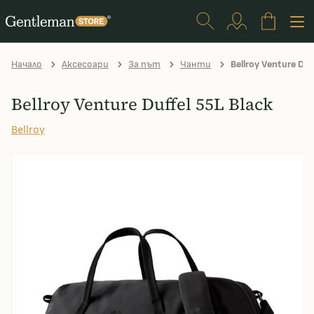
Начало
Аксесоари
За път
Чанти
Bellroy Venture Duf
Bellroy Venture Duffel 55L Black
Bellroy