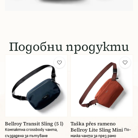
Подобни продукти
Bellroy Transit Sling (5 l)
Taška přes rameno
Bellroy Lite Sling Mini
Компактна crossbody чанта,
По-
създадена за пътуване
малка чанта за през рамо