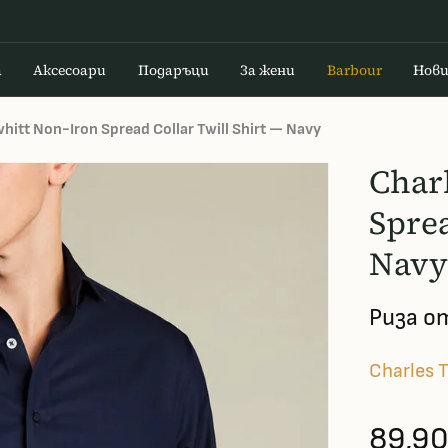
а
Аксесоари
Подаръци
За жени
Barbour
Нов
hitt Non-Iron Spread Collar Twill Shirt — Navy
Char
Sprea
Navy 
Риза о
Charles 
89,90