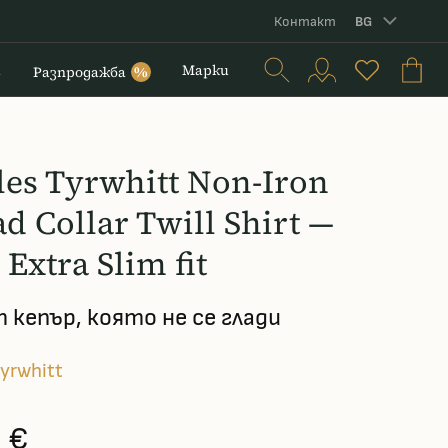
Контакт
BG
и
Марки
Разпродажба
%
les Tyrwhitt Non-Iron
d Collar Twill Shirt —
Extra Slim fit
т кепър, която не се глади
Tyrwhitt
 €