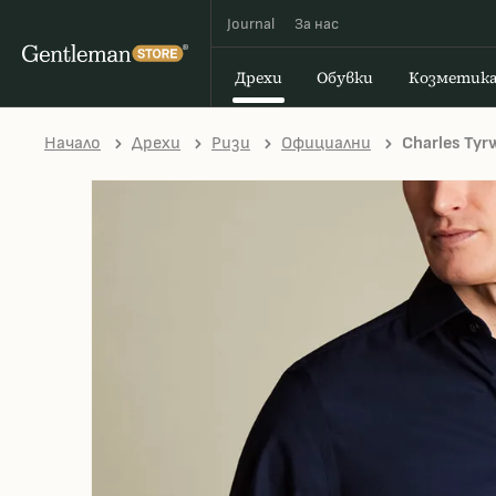
Journal
За наc
Дрехи
Обувки
Козметик
Начало
Дрехи
Ризи
Официални
Charles Tyrw