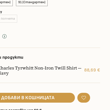
артен)
91 (Стандартен)
ty
и копчета
д
и продукти
Charles Tyrwhitt Non-Iron Twill Shirt —
88,69 €
Navy
ДОБАВИ В КОШНИЦАТА