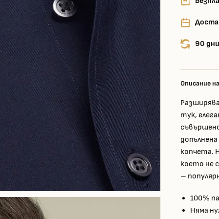
Безпла
Доста
90 дни
Описание н
Разширява
тук, елег
съвършенс
допълнен
копчета. 
което не 
– популяр
100% па
Няма ну