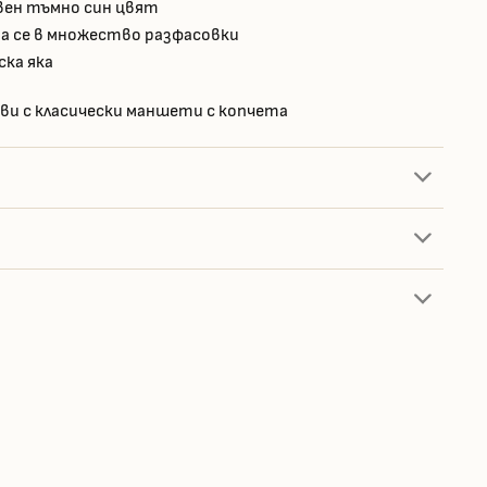
вен тъмно син цвят
а се в множество разфасовки
ска яка
ави с класически маншети с копчета