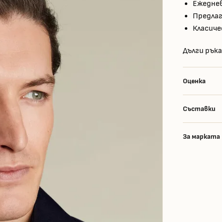
Ежедне
Предлаг
Класиче
Дълги рък
Оценка
Съставки
За марката