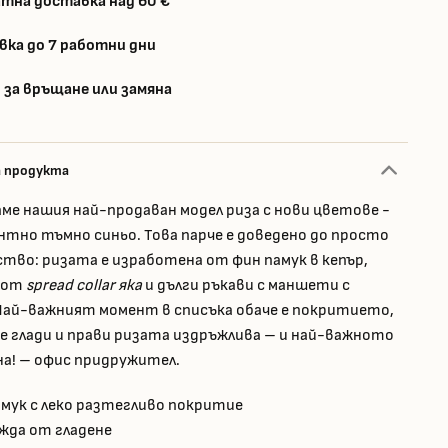
тна доставка над 60 €
вка до 7 работни дни
 за връщане или замяна
а продукта
ме нашия най-продаван модел риза с нови цветове -
антно тъмно синьо. Това парче е доведено до просто
тво: ризата е изработена от фин памук в кепър,
а от
spread collar яка
и дълги ръкави с маншети с
Най-важният момент в списъка обаче е покритието,
се глади и прави ризата издръжлива – и най-важното
на! – офис придружител.
мук с леко разтегливо покритие
жда от гладене