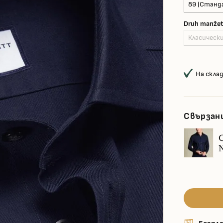
89 (Станд
Druh manže
Класическ
На скла
Свързан