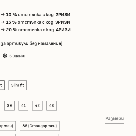
T →
10 %
отстъпка с код
2РИЗИ
T →
15 %
отстъпка с код
3РИЗИ
T →
20 %
отстъпка с код
4РИЗИ
 за артикули без намаление)
6 Оценки
it
Slim fit
39
41
42
43
Размери
артен)
86 (Стандартен)