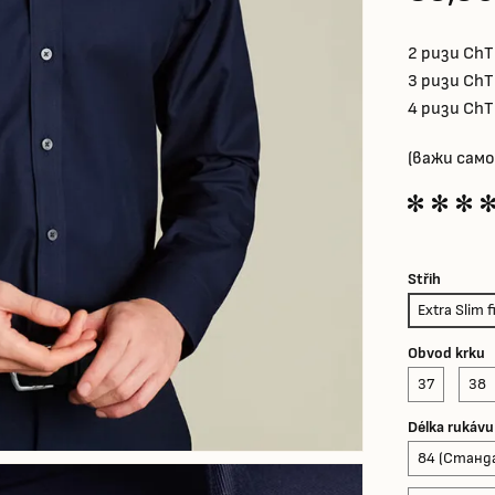
2 ризи Ch
3 ризи Ch
4 ризи Ch
(важи само
Střih
Extra Slim f
Obvod krku
37
38
Délka rukávu
84 (Станд