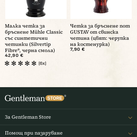
Малка четка за
Четка за бръснене nom
бръснене Mühle Classic
GUSTAV от свинска
със синтетични
четина (цвят: черупка
четинки (Silvertip
на костенурка)
7,90 €
Fibre®, черна смола)
42,90 €
(6x)
За Gentleman Store
За наc
Помощ при пазаруване