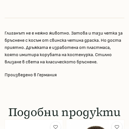
Глиганът не е нежно животно. Затова и тази четка за
бръснене с косъм от свинска четина драска. Но доста
приятно. Дръжката е изработена от пластмаса,
която имитира корубата на костенурка. Стилно
влизане в света на класическото бръснене.
Произведено в Германия
Подобни продукти