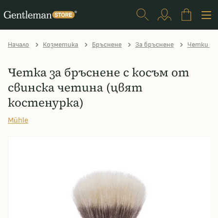
Начало
Козметика
Бръснене
За бръснене
Четки за
Четка за бръснене с косъм от
свинска четина (цвят
костенурка)
Mühle