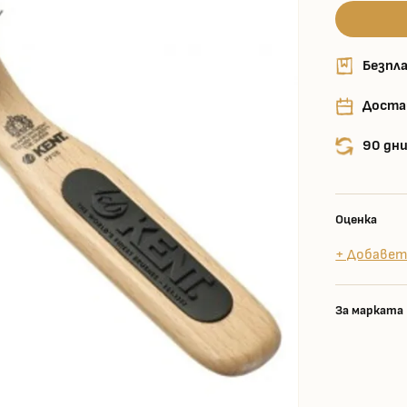
Безпла
Доста
90 дни
Оценка
+ Добавет
За марката