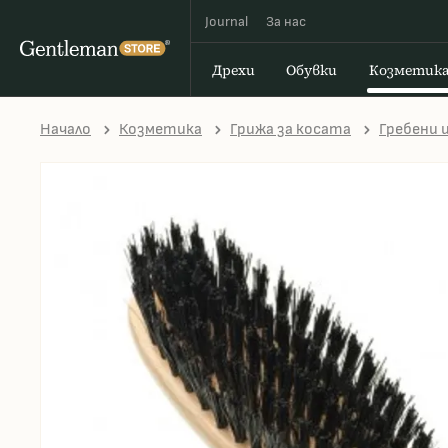
Journal
За наc
Дрехи
Обувки
Козметик
Начало
Козметика
Грижа за косата
Гребени 