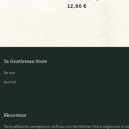
12,90 €
За Gentleman Store
За наc
Journal
Бюлетин
Получавайте интересни новини от Gentleman Store седмично и н