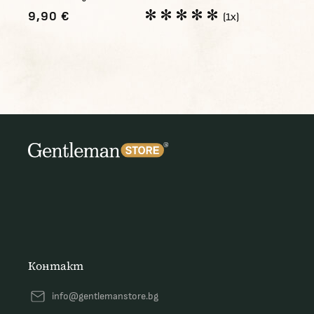
9,90 €
(1x)
Контакт
info@gentlemanstore.bg