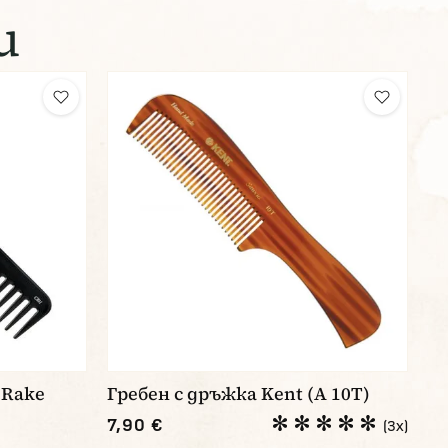
и
 Rake
Гребен с дръжка Kent (A 10T)
7,90 €
(3x)