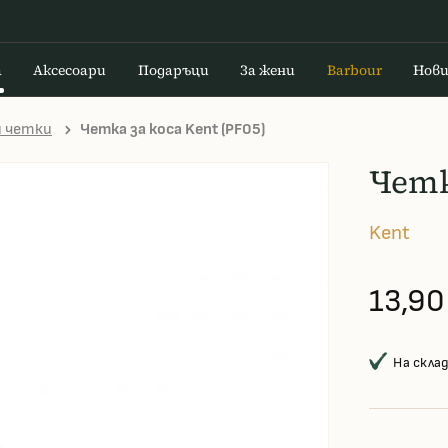
а
Аксесоари
Подаръци
За жени
Barbour
Нов
и четки
Четка за коса Kent (PF05)
Четк
Kent
13,90
На скла