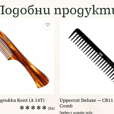
Подобни продукт
дръжка Kent (A 14T)
Uppercut Deluxe — CB11
Comb
(3x)
Гребен с широки зъби