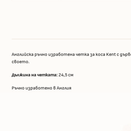
Английска ръчно изработена четка за коса Kent с дър
своето.
Дължина на четката:
24,5 см
Ръчно изработено в Англия