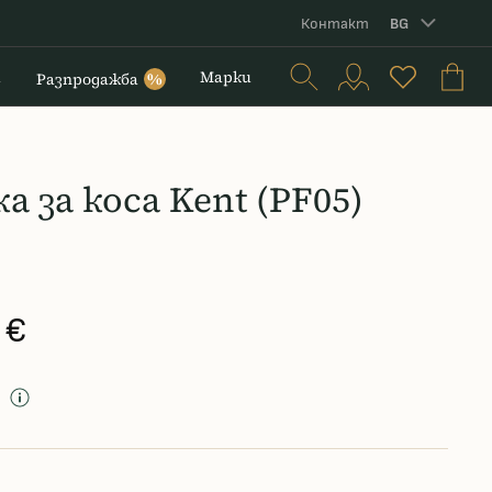
Контакт
BG
и
Марки
Разпродажба
%
а за коса Kent (PF05)
 €
д