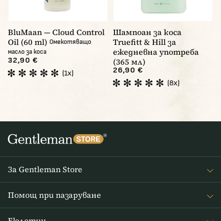
BluMaan — Cloud Control
Шампоан за коса
Oil (60 ml)
Truefitt & Hill за
Омекотяващо
ежедневна употреба
масло за коса
32,90 €
(365 мл)
26,90 €
(1x)
(8x)
За Gentleman Store
За наc
Помощ при пазаруване
Journal
Често задавани въпроси
Бюлетин