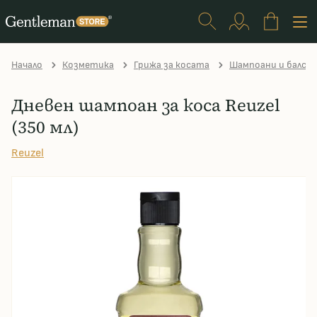
Начало
Козметика
Грижа за косата
Шампоани и балса
Дневен шампоан за коса Reuzel
(350 мл)
Reuzel