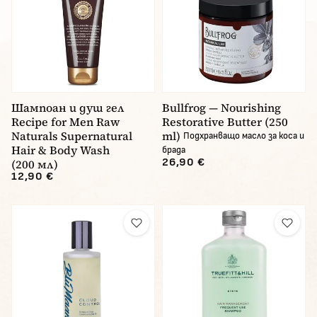
Шампоан и душ гел
Bullfrog — Nourishing
Recipe for Men Raw
Restorative Butter (250
Naturals Supernatural
ml)
Подхранващо масло за коса и
Hair & Body Wash
брада
26,90 €
(200 мл)
12,90 €