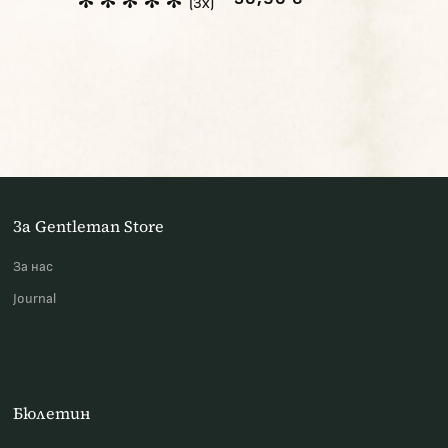
(3x)
За Gentleman Store
За наc
Journal
Бюлетин