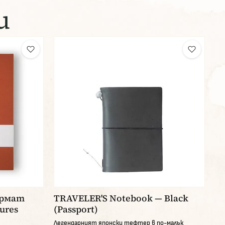
и
ормат
TRAVELER'S Notebook — Black
tures
(Passport)
Легендарният японски тефтер в по-малък