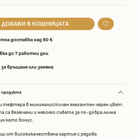
ДОБАВИ В КОШНИЦАТА
тна доставка над 60 €
вка до 7 работни дни
 за връщане или замяна
а продукта
и тефтера в минималистичен елегантен черен цвят.
а са включени и няколко съвета за по-добра лична
ия като бонус.
ци от висококачествена хартия с редова