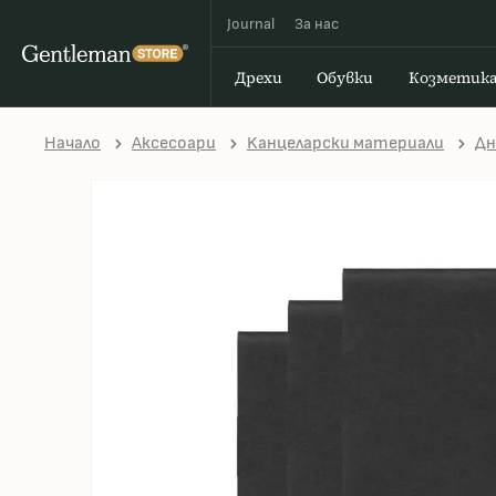
Journal
За наc
Дрехи
Обувки
Козметик
Начало
Аксесоари
Kанцеларски материали
Дн