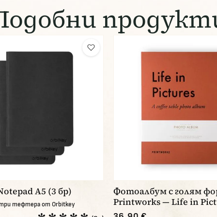
Подобни продукт
Notepad A5 (3 бр)
Фотоалбум с голям ф
Printworks — Life in Pic
три тефтера от Orbitkey
36,90 €