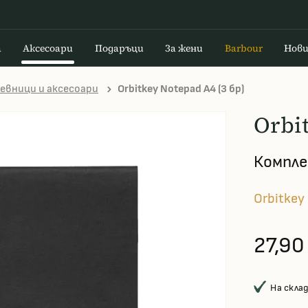
а
Аксесоари
Подаръци
За жени
Barbour
Нов
евници и аксесоари
Orbitkey Notepad A4 (3 бр)
Orbi
Компле
Orbitkey
27,90
На скла