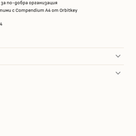
за по-добра организация
ими с Compendium A4 от Orbitkey
4