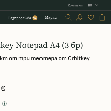
Контакт
BG
и
Марки
Разпродажба
%
tkey Notepad A4 (3 бр)
кт от три тефтера от Orbitkey
 €
д