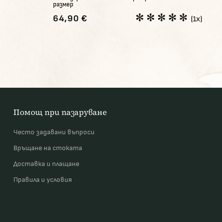
размер
64,90 €
(1x)
Помощ при пазаруване
Често задавани въпроси
Връщане на стоката
Доставка и плащане
Правила и условия