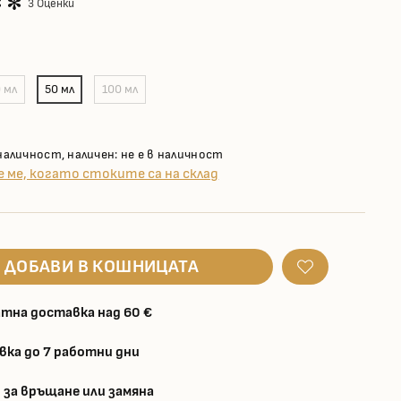
3 Оценки
0 мл
50 мл
100 мл
наличност, наличен: не е в наличност
 ме, когато стоките са на склад
ДОБАВИ В КОШНИЦАТА
тна доставка над 60 €
вка до 7 работни дни
 за връщане или замяна