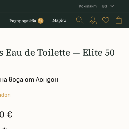
Контакт
BG
и
Марки
Разпродажба
%
s Eau de Toilette — Elite 50
на вода от Лондон
ondon
0 €