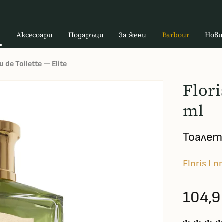
а
Аксесоари
Подаръци
За жени
Barbour
Нов
u de Toilette — Elite
Flori
ml
Тоалет
Floris L
104,9