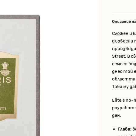
Описание н
Сложен и 
дървесни 
производит
Street. В
семеен би
днес той 
областта 
Това му да
Elite е по
разработен
ден.
Глава:
б