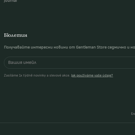
Journal
Бюлетин
Получавайте интересни новини от Gentleman Store седмично и н
Zasíláme 1x týdně novinky a slevové akce.
Jak používáme vaše údaje?
Ел