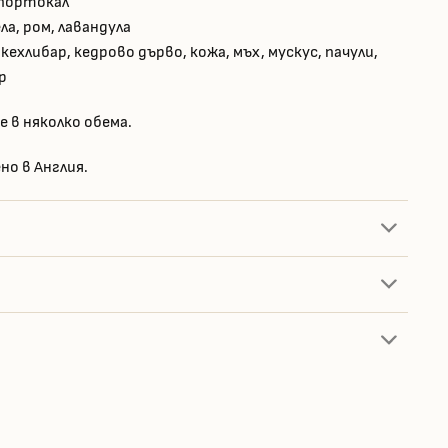
 портокал
ла, ром, лавандула
кехлибар, кедрово дърво, кожа, мъх, мускус, пачули,
р
е в няколко обема.
но в Англия.