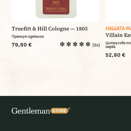
Truefitt & Hill Cologne — 1805
НАШАТА М
Villain Ea
Премиум одеколон
Цитрусова то
79,90 €
(3x)
марка
52,90 €