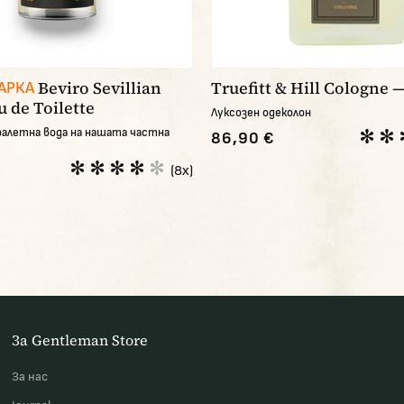
Beviro Sevillian
Truefitt & Hill Cologne 
АРКА
u de Toilette
Луксозен одеколон
алетна вода на нашата частна
86,90 €
(8x)
За Gentleman Store
За наc