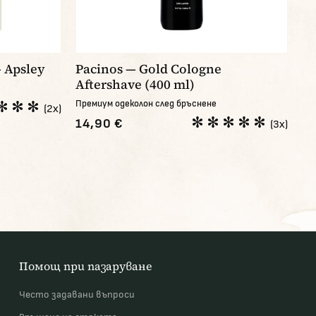
— Apsley
Pacinos — Gold Cologne
Aftershave (400 ml)
Премиум одеколон след бръснене
(2x)
14,90 €
(3x)
Помощ при пазаруване
Често задавани въпроси