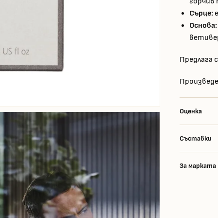
горчив
Сърце:
е
Основа:
ветиве
Предлага с
Произведе
Оценка
Съставки
За марката