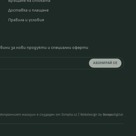
Връщане на стоката
Доставка и плащане
Правила и условия
овини за нови продукти и специални оферти
АБОНИРАЙ СЕ
ектронният магазин е създаден от Simplia.cz
|
Webdesign by
biceps
digital.