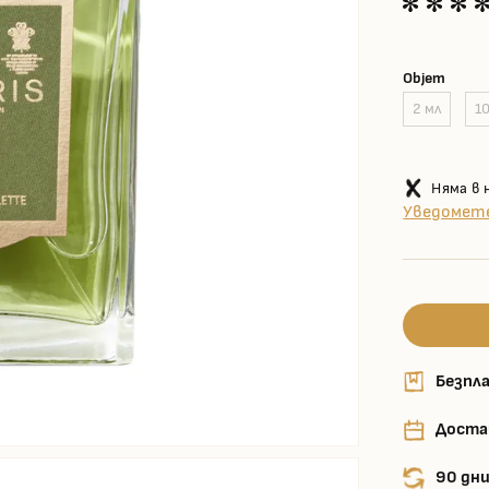
Objem
2 мл
1
Няма в 
Уведомете
Безпла
Доста
90 дни