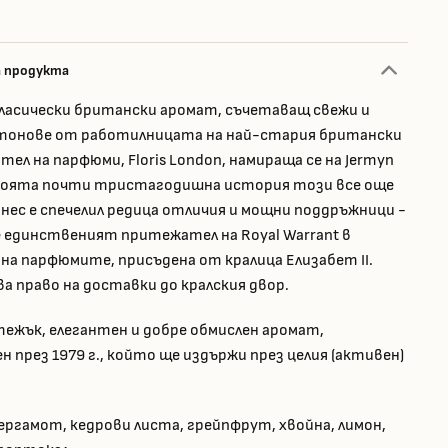
а продукта
класически британски аромат, съчетаващ свежи и
тонове от работилницата на най-стария британски
ел на парфюми, Floris London, намираща се на Jermyn
 своята почти тристагодишна история този все още
знес е спечелил редица отличия и мощни поддръжници -
е единственият притежател на Royal Warrant в
на парфюмите, присъдена от кралица Елизабет II.
ва право на доставки до кралския двор.
-тежък, елегантен и добре обмислен аромат,
 през 1979 г., който ще издържи през целия (активен)
ергамот, кедрови листа, грейпфрут, хвойна, лимон,