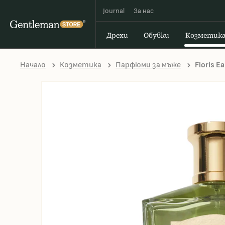
Journal
За наc
Дрехи
Обувки
Козметик
Начало
Козметика
Парфюми за мъже
Floris Ea