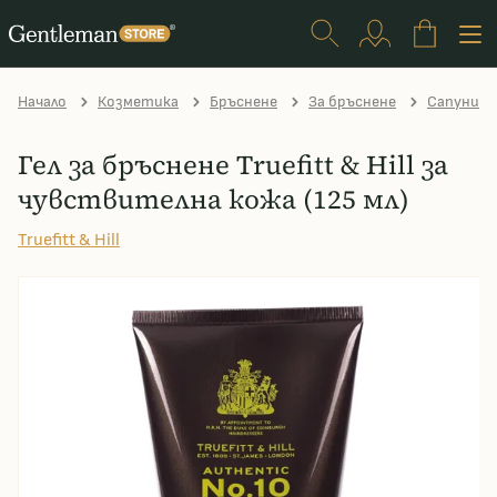
Начало
Козметика
Бръснене
За бръснене
Сапуни з
Гел за бръснене Truefitt & Hill за
чувствителна кожа (125 мл)
Truefitt & Hill