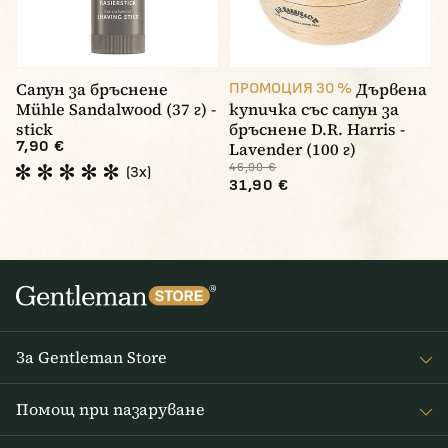
Сапун за бръснене
Дървена
ПРОМОЦИЯ 30 %
Mühle Sandalwood (37 г) -
купичка със сапун за
stick
бръснене D.R. Harris -
7,90 €
Lavender (100 г)
46,90 €
(3x)
31,90 €
За Gentleman Store
За наc
Помощ при пазаруване
Journal
Често задавани въпроси