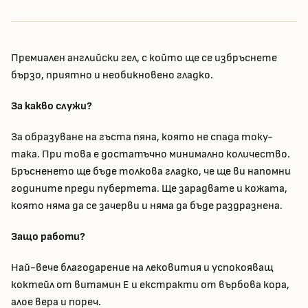
Премиален английски гел, с който ще се избръснете
бързо, приятно и необикновено гладко.
За какво служи?
За образуване на гъста пяна, която не спада току-
така. При това е достатъчно минимално количество.
Бръсненето ще бъде толкова гладко, че ще ви напомни
годините преди пубертета. Ще зарадвате и кожата,
която няма да се зачерви и няма да бъде раздразнена.
Защо работи?
Най-вече благодарение на лековития и успокояващ
коктейл от витамин E и екстракти от върбова кора,
алое вера и пореч.