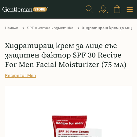
Начало
SPF и лятна козметика
Хидратиращ крем за лице със
Хидратиращ крем за лице със
защитен фактор SPF 30 Recipe
For Men Facial Moisturizer (75 мл)
Recipe for Men