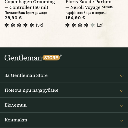
Copenhagen Grooming
Floris Eau de Parfum
— Controller (50 ml)
— Neroli Voyage
Лятна
Почистващ крем за лице
парфюмна вода с нероли
26,90 €
154,90 €
(3x)
(1x)
За Gentleman Store
За наc
Помощ при пазаруване
Journal
Често задавани въпроси
Бюлетин
Връщане на стоката
Получавайте интересни новини от Gentleman Store седмично
Доставка и плащане
Контакт
и новини за нови продукти и специални оферти
Правила и условия