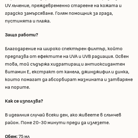
UV лъчение, преждевременно стареене на кожата и
градско замърсяване. Голям помощник за града,
пустинята и плажа.
Защо работи?
Благодарение на широко спектърен филтър, който
предпазва от ефектите на UVA и UVB радиация. Освен
това, той съдържа хидратиращ и антиоксидантен
витамин Е, екстракт от канела, джинджифил и динка,
които помагат да абсорбират мазнината и затваряне
на порите.
Как се използва?
В идеалния случай всеки ден, ако живеете в слънчев
район. Поне 20-30 минути преди да излезете.
Обем:
75 мл