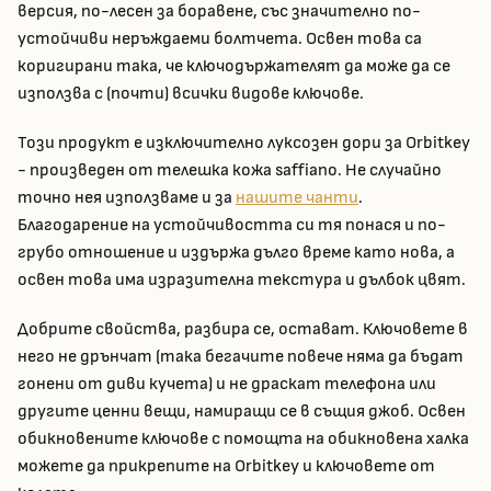
версия, по-лесен за боравене, със значително по-
устойчиви неръждаеми болтчета. Освен това са
коригирани така, че ключодържателят да може да се
използва с (почти) всички видове ключове.
Този продукт е изключително луксозен дори за Orbitkey
- произведен от телешка кожа saffiano. Не случайно
точно нея използваме и за
нашите чанти
.
Благодарение на устойчивостта си тя понася и по-
грубо отношение и издържа дълго време като нова, а
освен това има изразителна текстура и дълбок цвят.
Добрите свойства, разбира се, остават. Ключовете в
него не дрънчат (така бегачите повече няма да бъдат
гонени от диви кучета) и не драскат телефона или
другите ценни вещи, намиращи се в същия джоб. Освен
обикновените ключове с помощта на обикновена халка
можете да прикрепите на Orbitkey и ключовете от