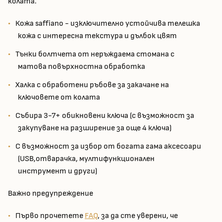
колата.
Кожа saffiano - изключително устойчива телешка
кожа с интересна текстура и дълбок цвят
Тънки болтчета от неръждаема стомана с
матова повърхностна обработка
Халка с обработени ръбове за закачане на
ключовете от колата
Събира 3-7+ обикновени ключа (с възможност за
закупуване на разширение за още 4 ключа)
С възможност за избор от богата гама аксесоари
(USB,отварачка, мултифункционален
инструмент и други)
Важно предупреждение
Първо прочетете
FAQ
, за да сте уверени, че