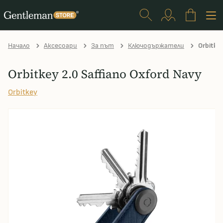
Начало
Аксесоари
За път
Ключодържатели
Orbitkey
Orbitkey 2.0 Saffiano Oxford Navy
Orbitkey