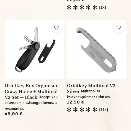
(1x)
Orbitkey Key Organiser
Orbitkey Multitool V2 —
Crazy Horse + Multitool
Silver
Multitool за
V2 Set — Black
Подаръчен
ключодържател Orbitkey
12,90 €
комплект с ключодържател и
мултитул.
(11x)
49,90 €