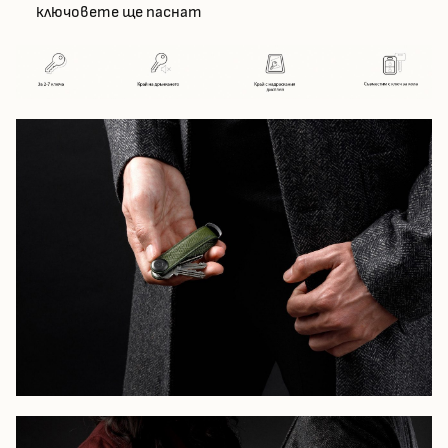
ключовете ще паснат