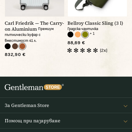
Carl Friedrik — The Carry-
Bellroy Classic Sling (3 l)
on Aluminium
Премиум
Градска чантичка
+ 1
пътнически куфар с
вместимост 41 л.
88,69 €
(2x)
832,90 €
За Gentleman Store
За наc
Помощ при пазаруване
Journal
Често задавани въпроси