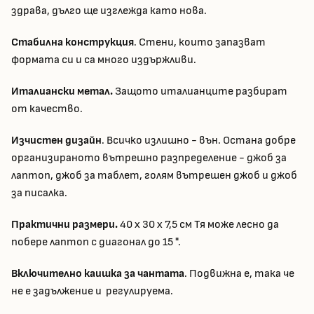
здрава, дълго ще изглежда като нова.
Стабилна конструкция
. Стени, които запазват
формата си и са много издържливи.
Италиански метал.
Защото италианците разбират
от качество.
Изчистен дизайн
. Всичко излишно - вън. Остана добре
организираното вътрешно разпределение - джоб за
лаптоп, джоб за таблет, голям вътрешен джоб и джоб
за писалка.
Практични размери.
40 x 30 x 7,5 см Тя може лесно да
побере лаптоп с диагонал до 15 ".
Включително каишка за чантата
. Подвижна е, така че
не е задължение и регулируема.