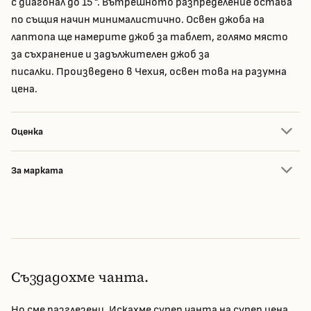
с диагонал до 15 ". Вътрешното разпределение остава
по същия начин минималистично. Освен джоба на
лаптопа ще намерите джоб за таблет, голямо място
за съхранение и задължителен джоб за
писалки. Произведено в Чехия, освен това на разумна
цена.
Оценка
За марката
Създадохме чанта.
Но сме разглезени. Искахме супер чанта на супер цена.