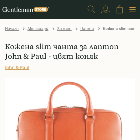
Начало
Аксесоари
За път
Чанти
Кожена slim чанта
Кожена slim чанта за лаптоп
John & Paul - цвят коняк
John & Paul