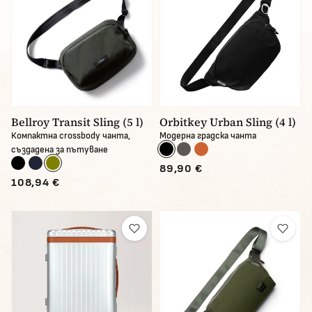
Bellroy Transit Sling (5 l)
Orbitkey Urban Sling (4 l)
Компактна crossbody чанта,
Модерна градска чанта
създадена за пътуване
89,90 €
108,94 €