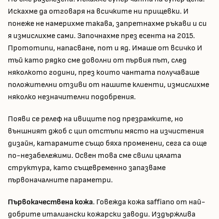
Искахме да отговаря на всичките ни прищевки. И
понеже не намерихме такава, запретнахме ръкави и си
я измислихме сами. Започнахме през есента на 2015.
Прототипи, напасване, пот и яд. Имаше от всичко И
тъй като рядко сме доволни от първия път, след
няколкото години, през които чантата получаваше
положителни отзиви от нашите клиенти, измислихме
няколко незначителни подобрения.
Появи се релеф на ивиците под презрамките, но
външният джоб с цип отстъпи място на изчистения
дизайн, катарамите също бяха променени, сега са още
по-незабележими. Освен това сме свили цялата
структура, като същевременно запазваме
първоначалните параметри.
Първокачествена кожа
. Говежда кожа saffiano от най-
добрите италиански кожарски заводи. Издържлива