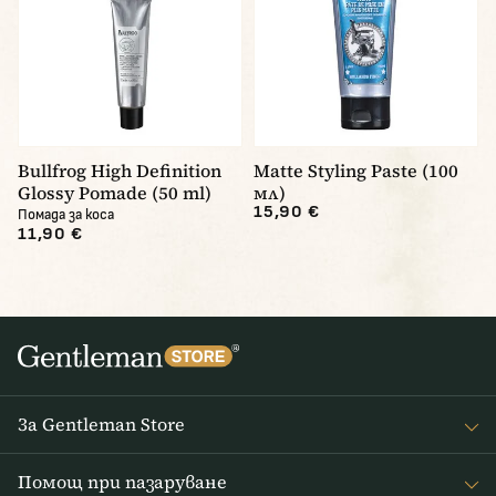
Bullfrog High Definition
Matte Styling Paste (100
Glossy Pomade (50 ml)
мл)
15,90 €
Помада за коса
11,90 €
За Gentleman Store
За наc
Помощ при пазаруване