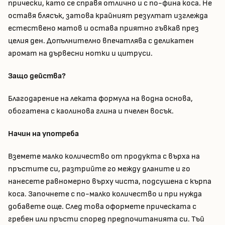
прически, като се справя отлично и с по-фина коса. Не
оставя блясък, затова крайният резултат изглежда
естествено матов и остава приятно гъвкав през
целия ден. Допълнително впечатлява с деликатен
аромат на дървесни нотки и цитруси.
Защо действа?
Благодарение на леката формула на водна основа,
обогатена с каолинова глина и пчелен восък.
Начин на употреба
Вземете малко количество от продукта с върха на
пръстите си, разтрийте го между дланите и го
нанесете равномерно върху чиста, подсушена с кърпа
коса. Започнете с по-малко количество и при нужда
добавете още. След това оформете прическата с
гребен или пръсти според предпочитанията си. Тъй