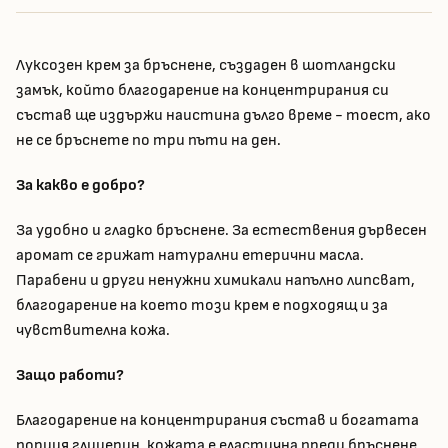
Луксозен крем за бръснене, създаден в шотландски
замък, който благодарение на концентрирания си
състав ще издържи наистина дълго време - тоест, ако
не се бръснете по три пъти на ден.
За какво е добро?
За удобно и гладко бръснене. За естествения дървесен
аромат се грижат натурални етерични масла.
Парабени и други ненужни химикали напълно липсват,
благодарение на което този крем е подходящ и за
чувствителна кожа.
Защо работи?
Благодарение на концентрирания състав и богатата
порция глицерин, кожата е еластична преди бръснене,