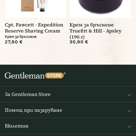
Cpt. Fawcett - Expedition
Крем за бръснене
Reserve Shaving Cream
Truefitt & Hill - Apsley
(190 г)
Крем за бръснене
27,90 €
30,90 €
За Gentleman Store
За наc
Помощ при пазаруване
Journal
Често задавани въпроси
Бюлетин
Връщане на стоката