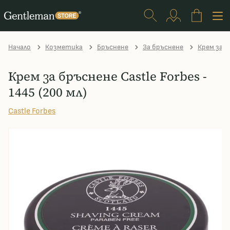
Начало
Козметика
Бръснене
За бръснене
Крем за 
Крем за бръснене Castle Forbes -
1445 (200 мл)
Castle Forbes