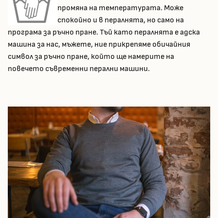
промяна на температурата. Може
спокойно и в пералнята, но само на
програма за ръчно пране. Тъй като пералнята е адска
машина за нас, мъжете, ние прикрепяме обичайния
символ за ръчно пране, който ще намерите на
повечето съвременни перални машини.