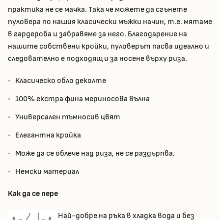
практика не се мачка. Така че можете да сгънете
пуловера по нашия класически мъжки начин, т.е. мятаме
в гардероба и забравяме за него. Благодарение на
нашите собствени кройки, пуловерът пасва идеално и
следователно е подходящ и за носене върху риза.
Класическо обло деколте
100% екстра фина мериносова вълна
Универсален тъмносив цвят
Елегантна кройка
Може да се облече над риза, не се раздърпва.
Немски материал
Как да се пере
Най-добре на ръка в хладка вода и без