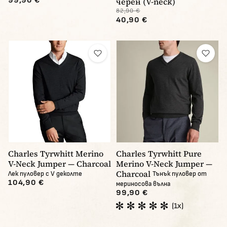
99,90 €
черен (V-neck)
82,90 €
40,90 €
Charles Tyrwhitt Merino
Charles Tyrwhitt Pure
V-Neck Jumper — Charcoal
Merino V-Neck Jumper —
Charcoal
Лек пуловер с V деколте
Тънък пуловер от
104,90 €
мериносова вълна
99,90 €
(1x)