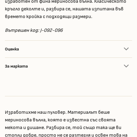
изработен от фина мериносова вълна. Класическото
кръгло деколте и, разбира се, нашата изпитана във
времето кройка с подходящи размери.
Вътрешен код: J-092-096
Оценка
За марката
Изработихме наш пуловер. Материалът беше
мериносова вълна, която е известна със своята
мекота и дишане. Разбира се, той също така ще ви
стопли добре, просто не се разтегля и освен това на