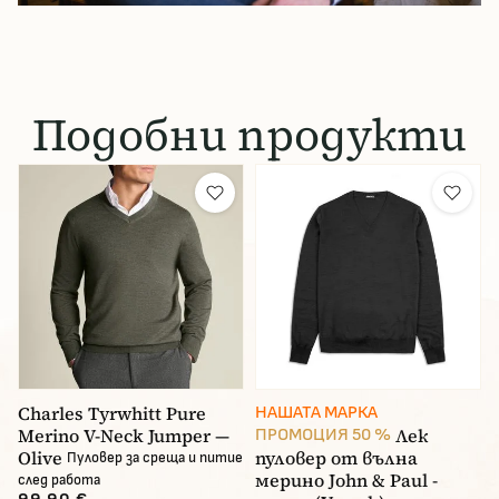
Подобни продукти
Charles Tyrwhitt Pure
НАШАТА МАРКА
Merino V-Neck Jumper —
Лек
ПРОМОЦИЯ 50 %
Olive
пуловер от вълна
Пуловер за среща и питие
мерино John & Paul -
след работа