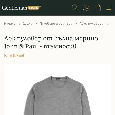
Начало
Дрехи
Пуловери и суичъри
Леки пуловери
Ле
Лек пуловер от вълна мерино
John & Paul - тъмносив
John & Paul