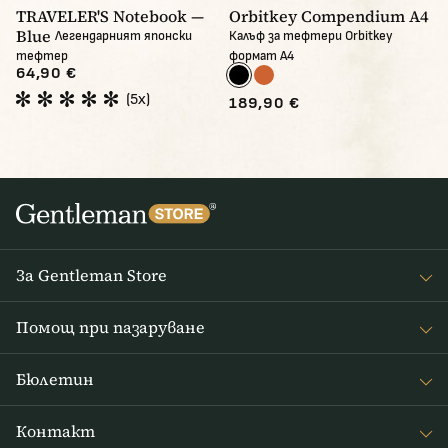
TRAVELER'S Notebook —
Orbitkey Compendium A4
Blue
Легендарният японски
Калъф за тефтери Orbitkey
тефтер
формат A4
64,90 €
(5x)
189,90 €
За Gentleman Store
За наc
Помощ при пазаруване
Journal
Често задавани въпроси
Бюлетин
Връщане на стоката
Получавайте интересни новини от Gentleman Store седмично
Доставка и плащане
Контакт
и новини за нови продукти и специални оферти