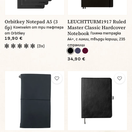
Orbitkey Notepad A5 (3
LEUCHTTURM1917 Ruled
бр)
Master Classic Hardcover
Комплект от три тефтера
Notebook
от Orbitkey
Голяма тетрадка
19,90 €
А4+, с линии, твърди корици, 235
страници
(3x)
34,90 €