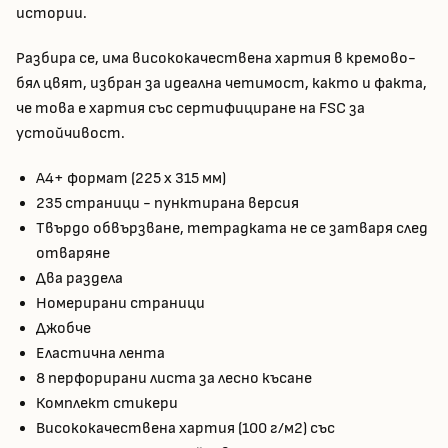
истории.
Разбира се, има висококачествена хартия в кремово-
бял цвят, избран за идеална четимост, както и факта,
че това е хартия със сертифициране на FSC за
устойчивост.
А4+ формат (225 x 315 мм)
235 страници - пунктирана версия
Твърдо обвързване, тетрадката не се затваря след
отваряне
Два раздела
Номерирани страници
Джобче
Еластична лента
8 перфорирани листа за лесно късане
Комплект стикери
Висококачествена хартия (100 г/м2) със