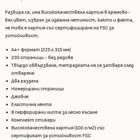
Разбира се, има висококачествена хартия в кремово-
бял цвят, избран за идеална четимост, както и факта,
че това е хартия със сертифициране на FSC за
устойчивост.
А4+ формат (225 x 315 мм)
235 страници - без редове
Твърдо обвързване, тетрадката не се затваря след
отваряне
Два раздела
Номерирани страници
Джобче
Еластична лента
8 перфорирани листа за лесно късане
Комплект стикери
Висококачествена хартия (100 г/м2) със
сертификат за устойчивост FSC