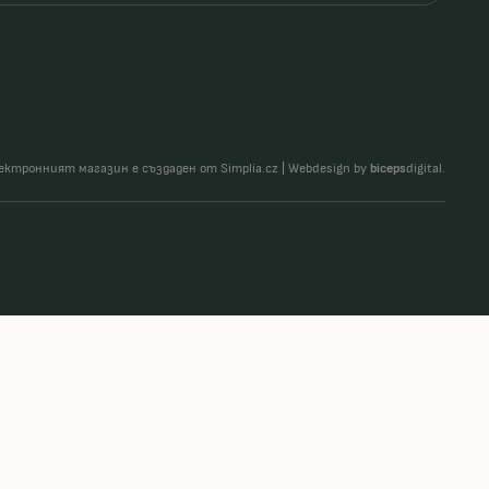
ектронният магазин е създаден от Simplia.cz
|
Webdesign by
biceps
digital.