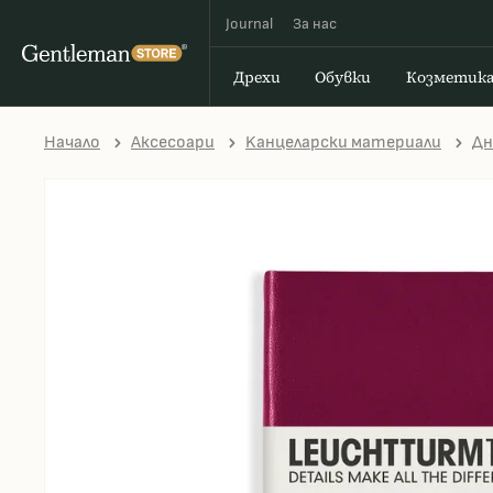
Journal
За наc
Дрехи
Обувки
Козметик
Начало
Аксесоари
Kанцеларски материали
Дн