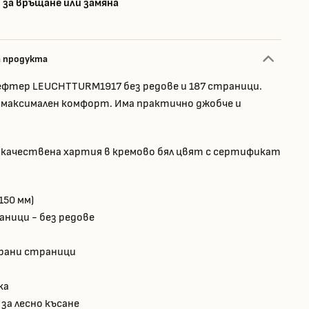
 за връщане или замяна
а продукта
фтер LEUCHTTURM1917 без редове и 187 страници.
 максимален комфорт. Има практично джобче и
 качествена хартия в кремово бял цвят с сертификат
 150 мм)
аници - без редове
рани страници
ка
 за лесно късане