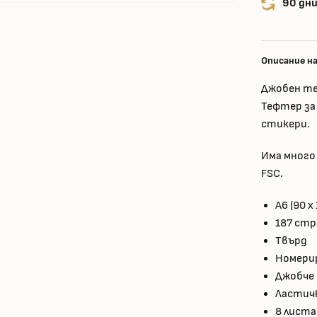
90 дни
Описание н
Джобен те
Тефтер за
стикери.
Има много
FSC.
A6 (90 x
187 стр
Твърд
Номери
Джобче
Ластич
8 листа