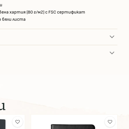
и
ена хартия (80 г/м2) с FSC сертификат
 бяли листа
и