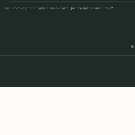
Zasíláme 1x týdně novinky a slevové akce.
Jak používáme vaše údaje?
Ел