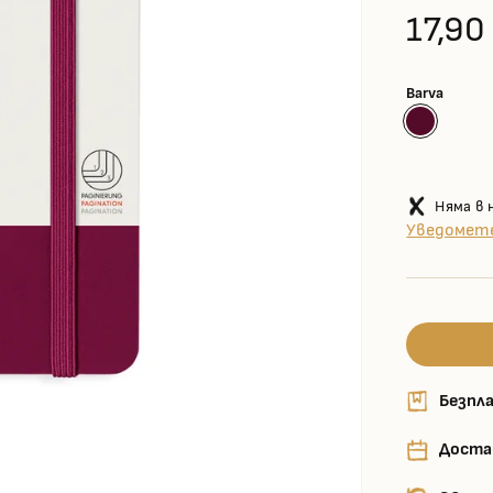
17,90
Barva
Няма в 
Уведомете
Безпла
Доста