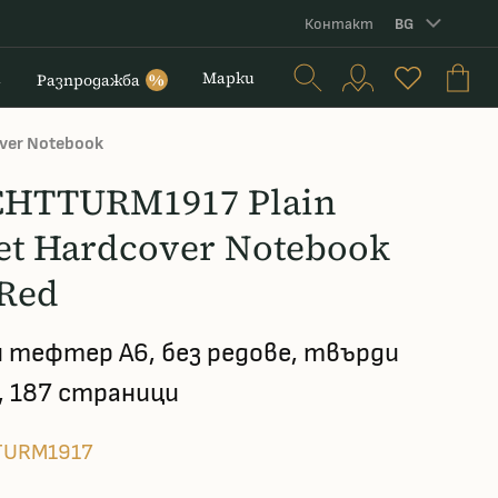
Контакт
BG
и
Марки
Разпродажба
%
ver Notebook
HTTURM1917 Plain
et Hardcover Notebook
 Red
 тефтер А6, без редове, твърди
, 187 страници
TURM1917