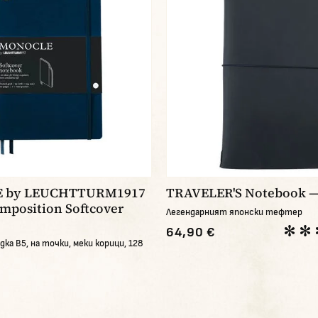
 by LEUCHTTURM1917
TRAVELER'S Notebook —
mposition Softcover
Легендарният японски тефтер
64,90 €
ка В5, на точки, меки корици, 128