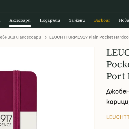
а
Аксесоари
Подаръци
За жени
Barbour
Нов
евници и аксесоари
LEUCHTTURM1917 Plain Pocket Hardco
LEUC
Pock
Port
Джобен
корици
LEUCHT