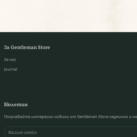
За Gentleman Store
За наc
Journal
Бюлетин
Получавайте интересни новини от Gentleman Store седмично и н