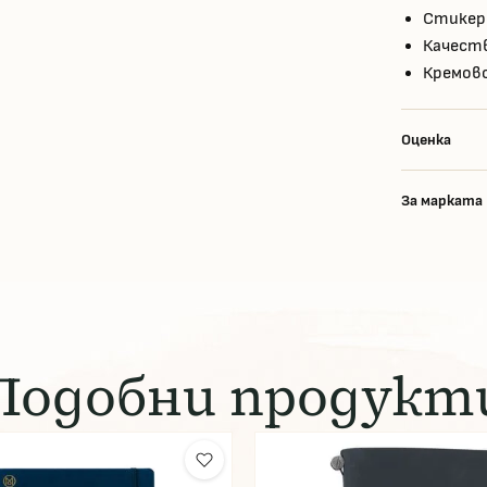
Стикер
Качеств
Кремово
Оценка
За марката
Подобни продукт