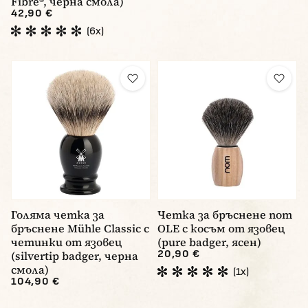
Fibre®, черна смола)
42,90 €
(6x)
Голяма четка за
Четка за бръснене nom
бръснене Mühle Classic с
OLE с косъм от язовец
четинки от язовец
(pure badger, ясен)
20,90 €
(silvertip badger, черна
смола)
(1x)
104,90 €