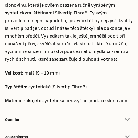
slonovinu, která je ovšem osazena ručně vyráběnými
syntetickými štětinami Silvertip Fibre®. Ty svým
provedením nejen napodobují jezevčí štětiny nejvyšší kvality
(silvertip badger, odtud i název této štětky), ale dokonce je v
mnohém předčí. Výsledkem tak je ještě jemnější pocit při
nanášení pěny, skvělé absorpční vlastnosti, které umožňují
významné snížení množství používaného mýdla či krému a
rychlé schnutí, které zase zaručuje dlouhou životnost.
Velikost:
malá (S - 19 mm)
Typ štětin:
syntetické (Silvertip Fibre®)
Materiál rukojeti:
syntetická pryskyřice (imitace slonoviny)
Оценка
За марката