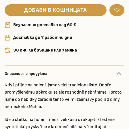
ДОБАВИ В КОШНИЦАТА
Безплатна доставка над 60 €
Доставка до 7 работни дни
90 дни за връщане или замяна
Описание на продукта
Když přijde na holení, jsme velcí tradicionalisté. Dobře
promyšlenému pokroku se ale rozhodně nebráníme. I proto
jsme do nabídky zařadili tento velmi zajímavý počin z dílny
německého Mühle.
Jde o štětku na holení menší velikosti s rukojetí z leštěné
syntetické pryskyřice v krémově bílé barvě imitující