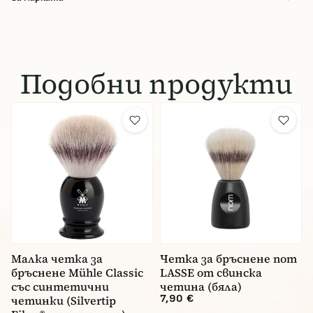
Подобни продукти
Малка четка за
Четка за бръснене nom
бръснене Mühle Classic
LASSE от свинска
със синтетични
четина (бяла)
7,90 €
четинки (Silvertip