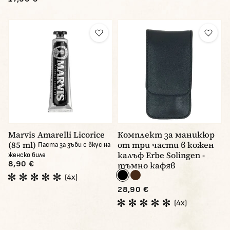
Marvis Amarelli Licorice
Комплект за маникюр
(85 ml)
от три части в кожен
Паста за зъби с вкус на
калъф Erbe Solingen -
женско биле
8,90 €
тъмно кафяв
(4x)
28,90 €
(4x)