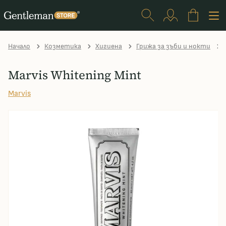
Начало
Козметика
Хигиена
Грижа за зъби и нокти
Marvis Whitening Mint
Marvis