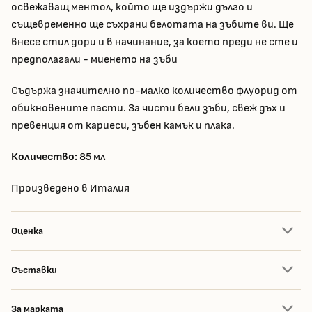
освежаващ ментол, който ще издържи дълго и
същевременно ще съхрани белотата на зъбите ви. Ще
внесе стил дори и в начинание, за което преди не сте и
предполагали - миенето на зъби
Съдържа значително по-малко количество флуорид от
обикновените пасти. За чисти бели зъби, свеж дъх и
превенция от кариеси, зъбен камък и плака.
Количество:
85 мл
Произведено в Италия
Оценка
Съставки
За марката