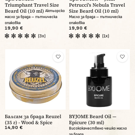
Triumphant Travel Size
Petrucci's Nebula Travel
Beard Oil (10 ml)
Size Beard Oil (10 ml)
Актьорско
масло за брада – пътническа
Масло за брада – пътническа
опаковка
опаковка
19,90 €
19,90 €
(3x)
(1x)
Балсам за брада Reuzel
BYJOME Beard Oil —
(35 г) - Wood & Spice
Epicure (30 ml)
14,90 €
Висококачествено чешко масло
за брада