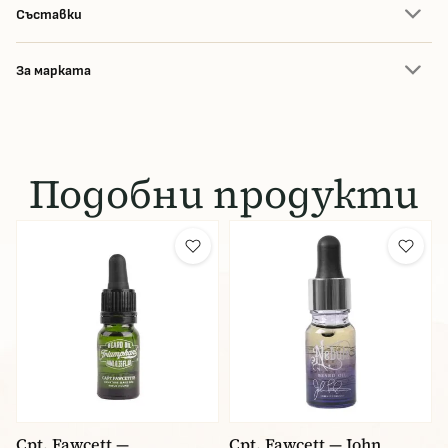
Съставки
За марката
Подобни продукти
Cpt. Fawcett —
Cpt. Fawcett — John