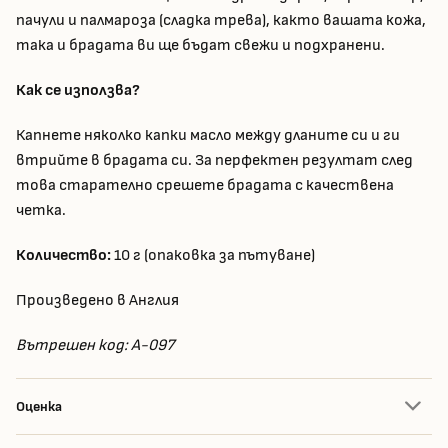
пачули и палмароза (сладка трева), както вашата кожа,
така и брадата ви ще бъдат свежи и подхранени.
Как се използва?
Капнете няколко капки масло между дланите си и ги
втрийте в брадата си. За перфектен резултат след
това старателно срешете брадата с качествена
четка.
Количество:
10 г (опаковка за пътуване)
Произведено в Англия
Вътрешен код: A-097
Оценка