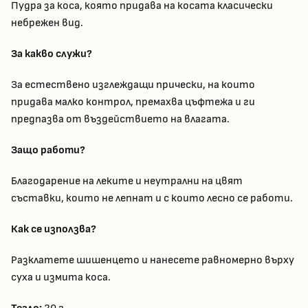
Пудра за коса, която придава на косата класически
небрежен вид.
За какво служи?
За естествено изглеждащи прически, на които
придава малко контрол, премахва цъфтежа и ги
предпазва от въздействието на влагата.
Защо работи?
Благодарение на леките и неутрални на цвят
съставки, които не лепнат и с които лесно се работи.
Как се използва?
Разклатете шишенцето и нанесете равномерно върху
суха и измита коса.