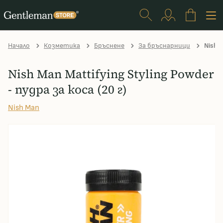
Начало
Козметика
Бръснене
За бръснарници
Nish M
Nish Man Mattifying Styling Powder
- пудра за коса (20 г)
Nish Man