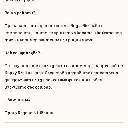
цветя и дърво.
Защо работи?
Препарата не е просто солена вода, включва и
компоненти, които се грижат за косата и кожата под
тях - например пантенол или рицин масло.
Как се използва?
От разстояние около десет сантиметра напръскайте
върху влажна коса. След това оставите естествено
да изсъхнат или за по-голяма фиксация и обем
изсушете със сешоар.
Обем:
100 мл
Произведено в Швеция