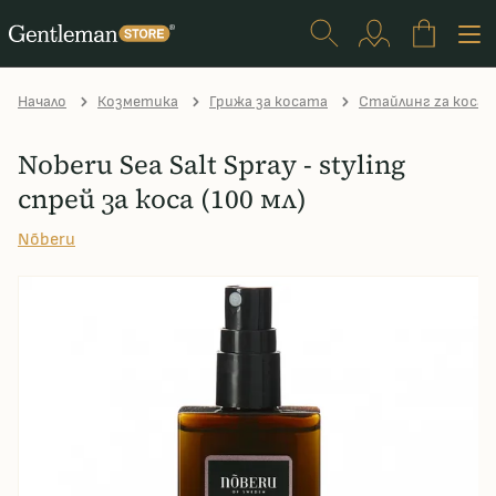
Начало
Козметика
Грижа за косата
Стайлинг zа коса
Noberu Sea Salt Spray - styling
спрей за коса (100 мл)
Nõberu