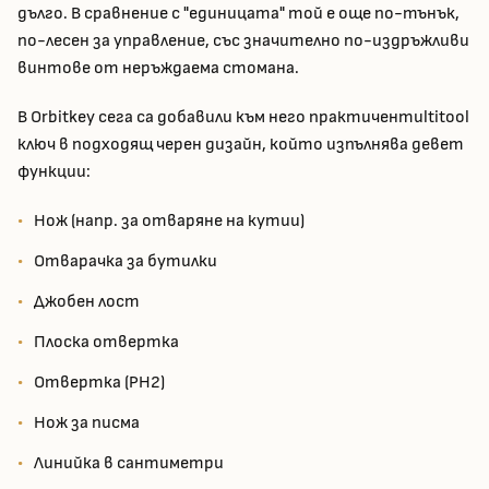
дълго. В сравнение с "единицата" той е още по-тънък,
по-лесен за управление, със значително по-издръжливи
винтове от неръждаема стомана.
В Orbitkey сега са добавили към него практиченmultitool
ключ в подходящ черен дизайн, който изпълнява девет
функции:
Нож (напр. за отваряне на кутии)
Отварачка за бутилки
Джобен лост
Плоска отвертка
Отвертка (PH2)
Нож за писма
Линийка в сантиметри