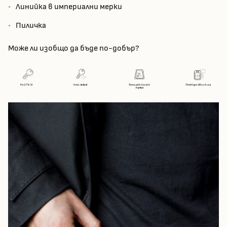
Линийка в империални мерки
Пиличка
Може ли изобщо да бъде по-добър?