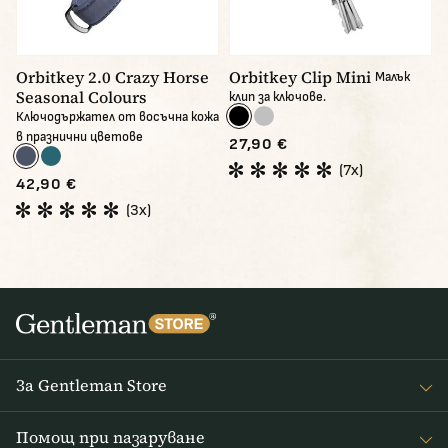
Orbitkey 2.0 Crazy Horse
Orbitkey Clip Mini
Малък
Seasonal Colours
клип за ключове.
Ключодържател от восъчна кожа
в празнични цветове
27,90 €
(7x)
42,90 €
(3x)
За Gentleman Store
За наc
Помощ при пазаруване