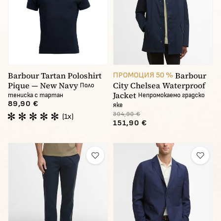
Barbour Tartan Poloshirt
Barbour
ПРОМОЦИЯ 50 %
Pique — New Navy
City Chelsea Waterproof
Поло
Jacket
тениска с тартан
Непромокаемо градско
89,90 €
яке
304,90 €
(1x)
151,90 €