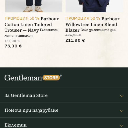
Barbour
Barbour
ПРОМОЦИЯ 50 %
ПРОМОЦИЯ 50 %
Cotton Linen Tailored
Willowtree Linen Blend
Trouser — Navy
Blazer
Елегантен
Сако за летните дни
424,90 €
летен панталон
211,90 €
154,90 €
76,90 €
За Gentleman Store
За наc
Помощ при пазаруване
Journal
Често задавани въпроси
Бюлетин