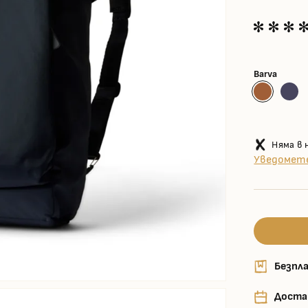
Barva
Няма в 
Уведомете
Безпла
Доста