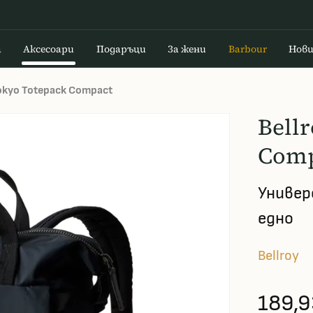
а
Аксесоари
Подаръци
За жени
Barbour
Нов
Tokyo Totepack Compact
Bell
Comp
Универ
едно
Bellroy
189,9