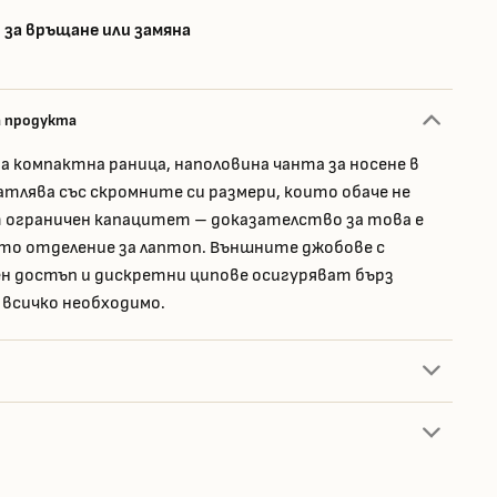
 за връщане или замяна
а продукта
а компактна раница, наполовина чанта за носене в
чатлява със скромните си размери, които обаче не
 ограничен капацитет – доказателство за това е
то отделение за лаптоп. Външните джобове с
н достъп и дискретни ципове осигуряват бърз
 всичко необходимо.