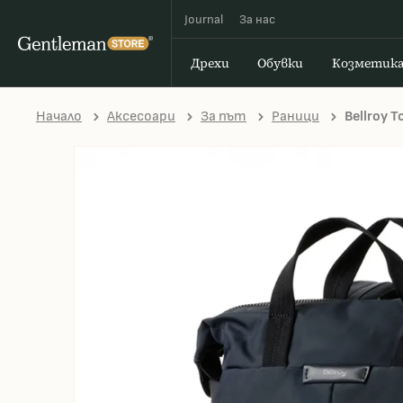
Journal
За наc
Дрехи
Обувки
Козметик
Начало
Аксесоари
За път
Раници
Bellroy 