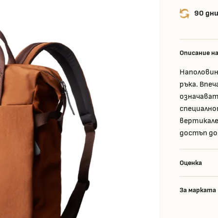
90 дни
Описание н
Наполовин
ръка. Впе
означават
специално
вертикале
достъп до
Оценка
За марката