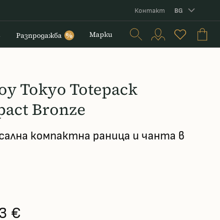
Контакт
BG
и
Марки
Разпродажба
%
roy Tokyo Totepack
act Bronze
сална компактна раница и чанта в
3 €