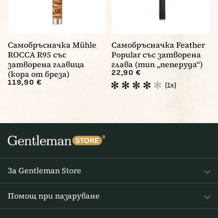
Самобръсначка Mühle
Самобръсначка Feather
ROCCA R95 със
Popular със затворена
затворена главица
глава (тип „пеперуда“)
22,90 €
(кора от бреза)
119,90 €
(1x)
За Gentleman Store
За наc
Помощ при пазаруване
Journal
Често задавани въпроси