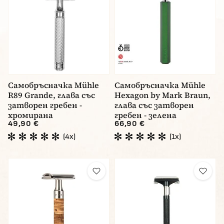
Самобръсначка Mühle
Самобръсначка Mühle
R89 Grande, глава със
Hexagon by Mark Braun,
затворен гребен -
глава със затворен
хромирана
гребен - зелена
49,90 €
66,90 €
(4x)
(1x)