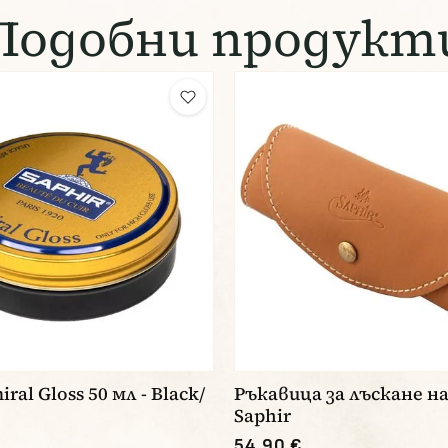
Подобни продукт
ral Gloss 50 мл - Black/
Ръкавица за лъскане н
Saphir
54,90 €