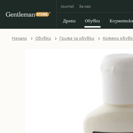
Journal
За наc
Дрехи
Обувки
Козметик
Начало
Обувки
Грижа за обувки
Кожени обувк