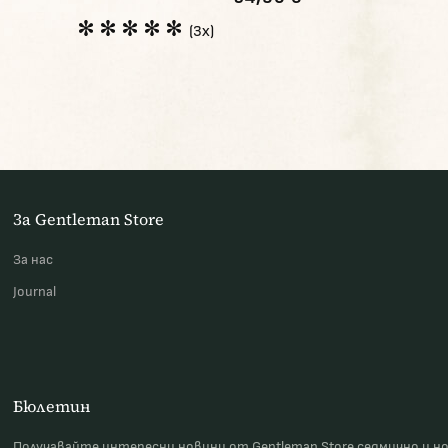
(3x)
За Gentleman Store
За наc
Journal
Бюлетин
Получавайте интересни новини от Gentleman Store седмично и н