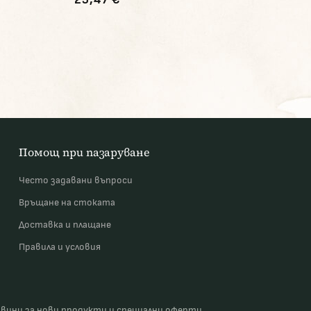
Помощ при пазаруване
Често задавани въпроси
Връщане на стоката
Доставка и плащане
Правила и условия
овини за нови продукти и специални оферти