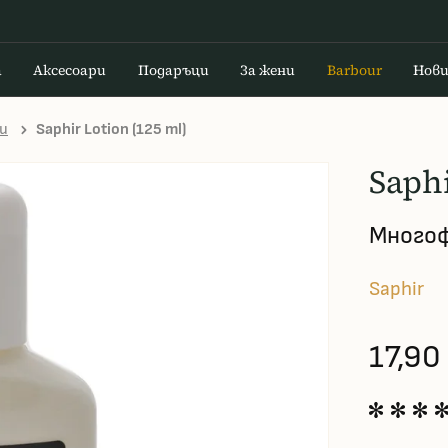
а
Аксесоари
Подаръци
За жени
Barbour
Нов
и
Saphir Lotion (125 ml)
Saphi
Многоф
Saphir
17,90