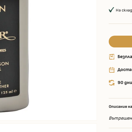
На скла
Безпла
Доста
90 дни
Описание н
Вътрешен 