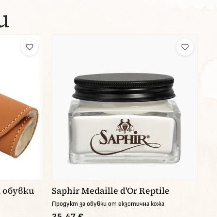
и
а обувки
Saphir Medaille d'Or Reptile
Продукт за обувки от екзотична кожа
25,47 €