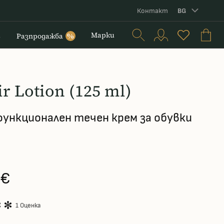
Контакт
BG
и
Марки
Разпродажба
%
r Lotion (125 ml)
ункционален течен крем за обувки
 €
1 Оценка