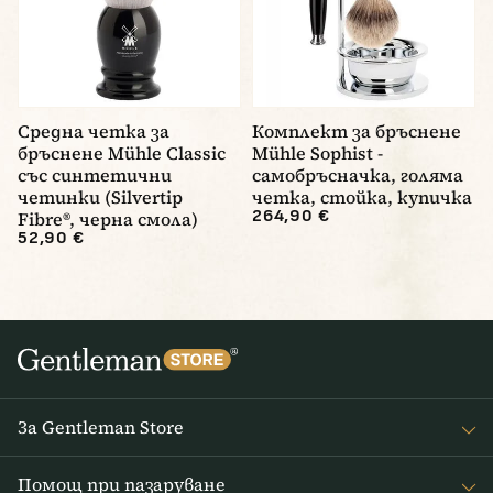
Средна четка за
Комплект за бръснене
бръснене Mühle Classic
Mühle Sophist -
със синтетични
самобръсначка, голяма
четинки (Silvertip
четка, стойка, купичка
264,90 €
Fibre®, черна смола)
52,90 €
За Gentleman Store
За наc
Помощ при пазаруване