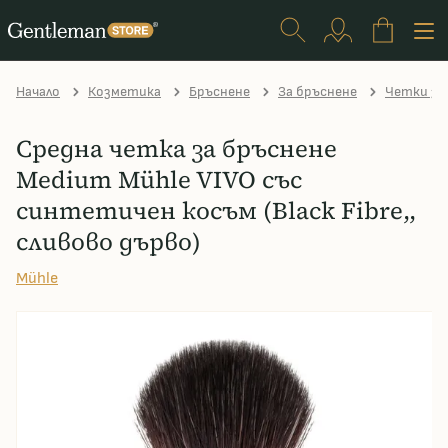
Начало
Козметика
Бръснене
За бръснене
Четки за
Средна четка за бръснене
Medium Mühle VIVO със
синтетичен косъм (Black Fibre,,
сливово дърво)
Mühle