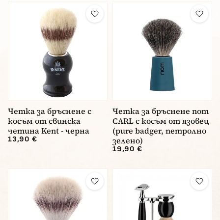
Четка за бръснене с
Четка за бръснене nom
косъм от свинска
CARL с косъм от язовец
четина Kent - черна
(pure badger, петролно
13,90 €
зелено)
19,90 €