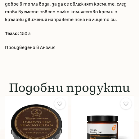
добре в топла вода, за да се овлажнят космите, след
това вземете съвсем малко количество крем и с
кръгови движения направете пяна на лицето си.
Тегло:
150 г
Произведено в
Англия
Подобни продукти