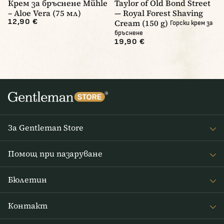
Крем за бръснене Mühle
Taylor of Old Bond Street
– Aloe Vera (75 мл)
— Royal Forest Shaving
12,90 €
Cream (150 g)
Горски крем за
бръснене
19,90 €
За Gentleman Store
За наc
Помощ при пазаруване
Journal
Често задавани въпроси
Бюлетин
Връщане на стоката
Получавайте интересни новини от Gentleman Store седмично
Доставка и плащане
Контакт
и новини за нови продукти и специални оферти
Правила и условия