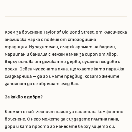
Крем за бръснене Taylor of Old Bond Street, от класическа
английска марка с повече от стогодишна
традиция. Изразителен, сладък аромат на бадеми,
марципан и ванилия с нежен намек за сироп от явор,
върху основа от деликатно дърво, сушени плодове и
орехи. Освен чудесната пяна, ще ухаете като парижка
сладкарница – да го имате предвид, когато жените
започнат да се обръщат след вас.
За какво е добро?
Кремът е най-лесният начин за наистина комфортно
бръснене. С него можете да създадете плътна пяна,
дори и като просто го нанесете върху лицето си.