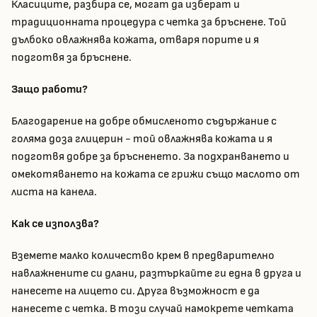
Класиците, разбира се, могат да изберат и
традиционната процедура с четка за бръснене. Той
дълбоко овлажнява кожата, отваря порите и я
подготвя за бръснене.
Защо работи?
Благодарение на добре обмисленото съдържание с
голяма доза глицерин - той овлажнява кожата и я
подготвя добре за бръсненето. За подхранването и
омекотяването на кожата се грижи също маслото от
листа на канела.
Как се използва?
Вземете малко количество крем в предварително
навлажнените си длани, разтъркайте ги една в друга и
нанесете на лицето си. Друга възможност е да
нанесете с четка. В този случай намокрете четката