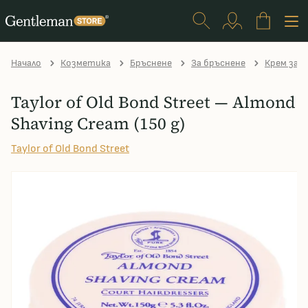
Начало
Козметика
Бръснене
За бръснене
Крем за 
Taylor of Old Bond Street — Almond
Shaving Cream (150 g)
Taylor of Old Bond Street