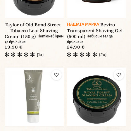
Taylor of Old Bond Street
Beviro
НАШАТА МАРКА
— Tobacco Leaf Shaving
Transparent Shaving Gel
Cream (150 g)
(500 ml)
Тютюнев крем
Невидим гел за
за бръснене
бръснене
19,90 €
24,90 €
(1x)
(2x)